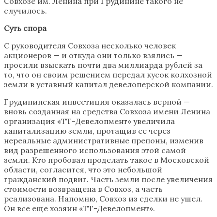
Совхозе им. Ленина при Грудинине такого не
случилось.
Суть спора
С руководителя Совхоза несколько человек
акционеров — и откуда они только взялись —
просили взыскать почти два миллиарда рублей за
то, что он своим решением передал кусок колхозной
земли в уставный капитал девелоперской компании.
Грудининская инвестиция оказалась верной —
вновь созданная на средства Совхоза имени Ленина
организация «ТТ-Девелопмент» увеличила
капитализацию земли, протащив ее через
нереальные административные препоны, изменив
вид разрешенного использования этой самой
земли. Кто пробовал проделать такое в Московской
области, согласится, что это небольшой
гражданский подвиг. Часть земли после увеличения
стоимости возвращена в Совхоз, а часть
реализована. Напомню, Совхоз из сделки не ушел.
Он все еще хозяин «ТТ-Девелопмент».