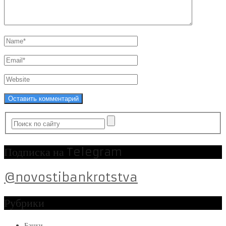
Подписка на Telegram
@novostibankrotstva
Рубрики
Банки