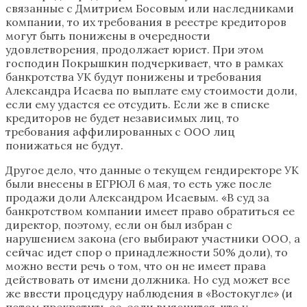
связанные с Дмитрием Босовым или наследниками
компании, то их требования в реестре кредиторов
могут быть понижены в очередности
удовлетворения, продолжает юрист. При этом
господин Покрышкин подчеркивает, что в рамках
банкротства УК будут понижены и требования
Александра Исаева по выплате ему стоимости доли,
если ему удастся ее отсудить. Если же в списке
кредиторов не будет независимых лиц, то
требования аффилированных с ООО лиц
понижаться не будут.
Другое дело, что данные о текущем гендиректоре УК
были внесены в ЕГРЮЛ 6 мая, то есть уже после
продажи доли Александром Исаевым. «В суд за
банкротством компании имеет право обратиться ее
директор, поэтому, если он был избран с
нарушением закона (его выбирают участники ООО, а
сейчас идет спор о принадлежности 50% доли), то
можно вести речь о том, что он не имеет права
действовать от имени должника. Но суд может все
же ввести процедуру наблюдения в «Востокугле» (и
потом прекратить ее, если выяснится, что у