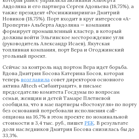
Авдоляна и его партнера Сергея Адоньева (18,75%), а
также президент «Росинжиниринга» Дмитрий
Новиков (18,75%). Порт входит в круг интересов «А-
Проперти» Альберта Авдоляна — компания
формирует промышленный кластер, в который
должны войти Эльгинское месторождение угля
(руководитель Александр Исаев), Якутская
топливная компания, порт Вера и Огоджинский
угольный проект.
Сейчас за контроль над портом Вера идет борьба.
Вдова Дмитрия Босова Катерина Босов, которая
теперь
возглавила
совет директоров основного
актива Alltech «Сибантрацит», в письме
председателю комитета Госдумы по вопросам
семьи, женщин и детей Тамаре Плетневой
сообщила, что в мае партнеры «Востокугля» по порту
без оснований потребовали исполнения call-
опциона на 16,7% в этом проекте по номинальной
стоимости в 3,4 тыс. руб., пишет
РБК
. В результате
доля наследников Дмитрия Босова снизилась бы до
33,3%.