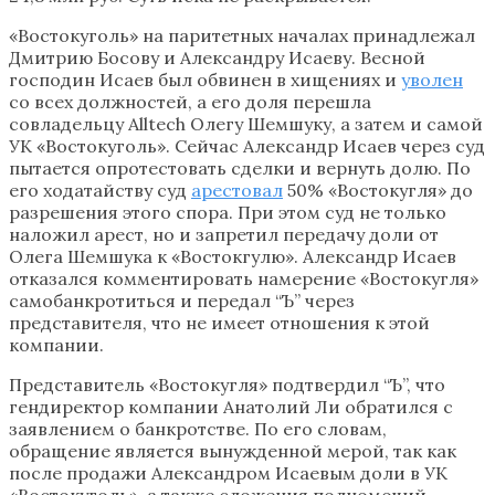
«Востокуголь» на паритетных началах принадлежал
Дмитрию Босову и Александру Исаеву. Весной
господин Исаев был обвинен в хищениях и
уволен
со всех должностей, а его доля перешла
совладельцу Alltech Олегу Шемшуку, а затем и самой
УК «Востокуголь». Сейчас Александр Исаев через суд
пытается опротестовать сделки и вернуть долю. По
его ходатайству суд
арестовал
50% «Востокугля» до
разрешения этого спора. При этом суд не только
наложил арест, но и запретил передачу доли от
Олега Шемшука к «Востокгулю». Александр Исаев
отказался комментировать намерение «Востокугля»
самобанкротиться и передал “Ъ” через
представителя, что не имеет отношения к этой
компании.
Представитель «Востокугля» подтвердил “Ъ”, что
гендиректор компании Анатолий Ли обратился с
заявлением о банкротстве. По его словам,
обращение является вынужденной мерой, так как
после продажи Александром Исаевым доли в УК
«Востокуголь», а также сложения полномочий