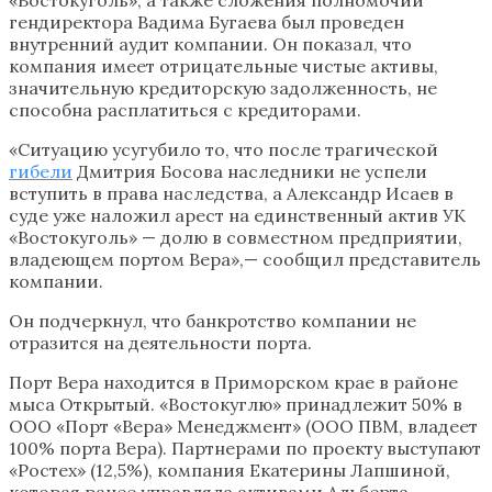
гендиректора Вадима Бугаева был проведен
внутренний аудит компании. Он показал, что
компания имеет отрицательные чистые активы,
значительную кредиторскую задолженность, не
способна расплатиться с кредиторами.
«Ситуацию усугубило то, что после трагической
гибели
Дмитрия Босова наследники не успели
вступить в права наследства, а Александр Исаев в
суде уже наложил арест на единственный актив УК
«Востокуголь» — долю в совместном предприятии,
владеющем портом Вера»,— сообщил представитель
компании.
Он подчеркнул, что банкротство компании не
отразится на деятельности порта.
Порт Вера находится в Приморском крае в районе
мыса Открытый. «Востокуглю» принадлежит 50% в
ООО «Порт «Вера» Менеджмент» (ООО ПВМ, владеет
100% порта Вера). Партнерами по проекту выступают
«Ростех» (12,5%), компания Екатерины Лапшиной,
которая ранее управляла активами Альберта