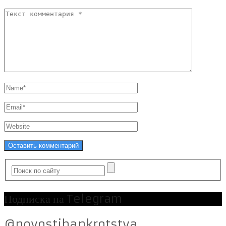
Подписка на Telegram
@novostibankrotstva