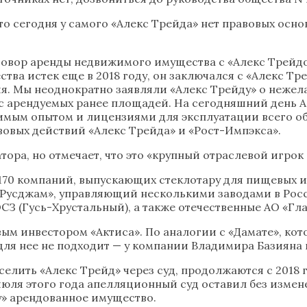
о сегодня у самого «Алекс Трейда» нет правовых основ
овор аренды недвижимого имущества с «Алекс Трейдо
а истек еще в 2018 году, он заключался с «Алекс Трей
я. Мы неоднократно заявляли «Алекс Трейду» о нежел
с арендуемых ранее площадей. На сегодняшний день А
ым опытом и лицензиями для эксплуатации всего обо
вовых действий «Алекс Трейда» и «Рост-Импэкса».
ора, но отмечает, что это «крупный отраслевой игрок
170 компаний, выпускающих стеклотару для пищевых 
Русджам», управляющий несколькими заводами в Росс
З (Гусь-Хрустальный), а также отечественные АО «Глан
ым инвестором «Актиса». По аналогии с «Дамате», кот
 для нее не подходит — у компании Владимира Базияна 
лить «Алекс Трейд» через суд, продолжаются с 2018 го
7 июля этого года апелляционный суд оставил без изм
у» арендованное имущество.