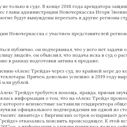
 не только в суде. В конце 2018 года арендатора защ
ес главы администрации Новочеркасска Игоря Зюзина.
многие будут вынуждены переехать в другие регионы ст
ии Новочеркасска с участием представителей региона
я публично, он подчеркивал, что у него нет задачи о
лицу людей», он объяснял, что подача иска в суд о р
нно в рамках подготовки актива к продаже.
ению «Алекс Трейда» через суд, по крайней мере до 
еклотары. Причем довольно успешно: в 2019 году выру
5 млн рублей.
Алекс Трейду» требуется помощь, правда, призыв звуч
лась информация о том, что на «Алекс Трейд» произо
 которого неизвестные заставили гендиректора общест
получили официального подтверждения ни одной из ст
стментс лимитед» с Виргинских остров оспаривает до
 Трейде» отказались пояснить происходящее. К этой и
2017-м, а информация о захвате появилась только сейч