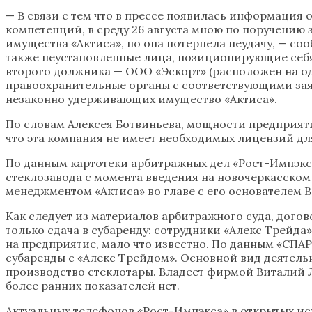
— В связи с тем что в прессе появилась информация 
компетенций, в среду 26 августа мною по поручению
имущества «Актиса», но она потерпела неудачу, — со
также неустановленные лица, позиционирующие себя 
второго должника — ООО «Эскорт» (расположен на од
правоохранительные органы с соответствующими заяв
незаконно удерживающих имущество «Актиса».
По словам Алексея Ботвиньева, мощности предприяти
что эта компания не имеет необходимых лицензий для
По данным картотеки арбитражных дел «Рост-Импэкс»
стеклозавода с момента введения на новочеркасском
менеджментом «Актиса» во главе с его основателем
Как следует из материалов арбитражного суда, дого
только сдача в субаренду: сотрудники «Алекс Трейда
на предприятие, мало что известно. По данным «СПАР
субаренды с «Алекс Трейдом». Основной вид деятел
производство стеклотары. Владеет фирмой Виталий Ло
более ранних показателей нет.
Актуальных телефонов «Рост-Импэкса» в открытых ист