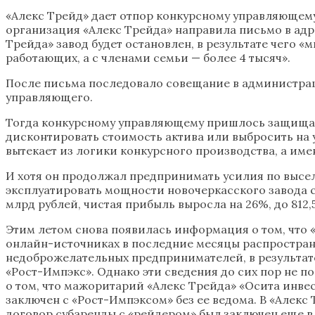
«Алекс Трейд» дает отпор конкурсному управляющему
организация «Алекс Трейда» направила письмо в адр
Трейда» завод будет остановлен, в результате чего «
работающих, а с членами семьи — более 4 тысяч».
После письма последовало совещание в администрац
управляющего.
Тогда конкурсному управляющему пришлось защищатьс
дисконтировать стоимость актива или выбросить на у
вытекает из логики конкурсного производства, а име
И хотя он продолжал предпринимать усилия по высел
эксплуатировать мощности новочеркасского завода ст
млрд рублей, чистая прибыль выросла на 26%, до 812,
Этим летом снова появилась информация о том, что «
онлайн-источниках в последние месяцы распространя
недоброжелательных предпринимателей, в результате
«Рост-Импэкс». Однако эти сведения до сих пор не 
о том, что мажоритарий «Алекс Трейда» «Осита инве
заключен с «Рост-Импэксом» без ее ведома. В «Алекс
договор субаренды с «рейдером» был заключен еще в 