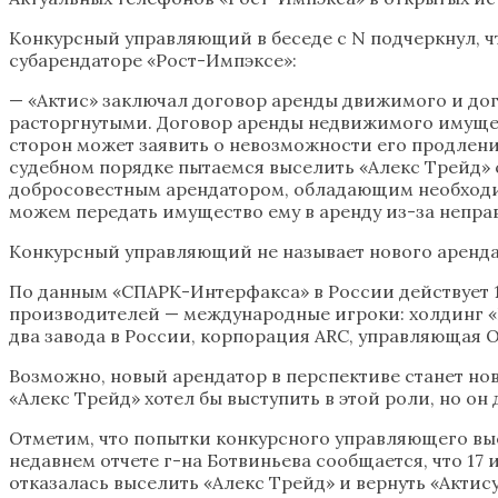
Конкурсный управляющий в беседе с N подчеркнул, чт
субарендаторе «Рост-Импэксе»:
— «Актис» заключал договор аренды движимого и дог
расторгнутыми. Договор аренды недвижимого имуществ
сторон может заявить о невозможности его продлени
судебном порядке пытаемся выселить «Алекс Трейд» 
добросовестным арендатором, обладающим необходим
можем передать имущество ему в аренду из-за непра
Конкурсный управляющий не называет нового арендат
По данным «СПАРК-Интерфакса» в России действует 
производителей — международные игроки: холдинг «
два завода в России, корпорация ARC, управляющая ОС
Возможно, новый арендатор в перспективе станет нов
«Алекс Трейд» хотел бы выступить в этой роли, но он
Отметим, что попытки конкурсного управляющего высе
недавнем отчете г-на Ботвиньева сообщается, что 1
отказалась выселить «Алекс Трейд» и вернуть «Актис