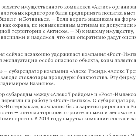
о захвате имущественного комплекса «Актис» организа
 залоговых кредиторов была предпринята попытка выст
общил г-н Ботвиньев. — Если верить нашивкам на форм
как охрана, по невыясненным мотивам не допустили м
ной территории с Актисом. — N) к нашему имуществу,
лениями и надеемся, что они оперативно дадут оценк
я сейчас незаконно удерживает компания «Рост-Импэкс
 эксплуатации особо опасного объекта, коим является
 — субарендатор компании «Алекс Трейд». «Алекс Тр
 заводе стеклотары процедуры банкротства. Эту фирм
 Владимиром Базияном.
вор субаренды между «Алекс Трейдом» и «Рост-Импэксо
» перешли на работу в «Рост-Импэкс». О субарендатор
К-Интерфакса», компания была зарегистрирована в Ро
ьности — оптовая торговля строительными и лесомате
миворотов. В 2019 году выручка компании составила 1
очниках нет, дозвониться до руководства общества N 