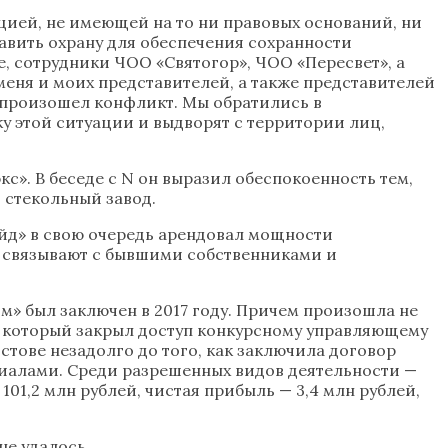
цией, не имеющей на то ни правовых оснований, ни
авить охрану для обеспечения сохранности
е, сотрудники ЧОО «Святогор», ЧОО «Пересвет», а
еня и моих представителей, а также представителей
 произошел конфликт. Мы обратились в
у этой ситуации и выдворят с территории лиц,
». В беседе с N он выразил обеспокоенность тем,
 стекольный завод.
ейд» в свою очередь арендовал мощности
у связывают с бывшими собственниками и
м» был заключен в 2017 году. Причем произошла не
е, который закрыл доступ конкурсному управляющему
стове незадолго до того, как заключила договор
риалами. Среди разрешенных видов деятельности —
01,2 млн рублей, чистая прибыль — 3,4 млн рублей,
не удалось.