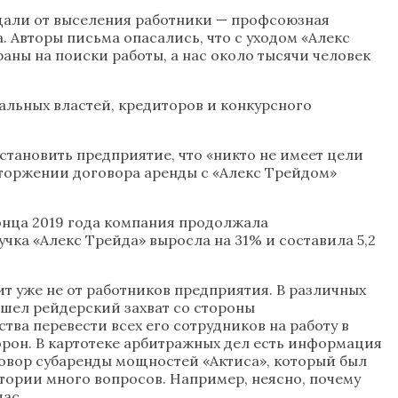
ищали от выселения работники — профсоюзная
 Авторы письма опасались, что с уходом «Алекс
раны на поиски работы, а нас около тысячи человек
льных властей, кредиторов и конкурсного
становить предприятие, что «никто не имеет цели
асторжении договора аренды с «Алекс Трейдом»
конца 2019 года компания продолжала
чка «Алекс Трейда» выросла на 31% и составила 5,2
ит уже не от работников предприятия. В различных
шел рейдерский захват со стороны
ва перевести всех его сотрудников на работу в
орон. В картотеке арбитражных дел есть информация
говор субаренды мощностей «Актиса», который был
стории много вопросов. Например, неясно, почему
ас.