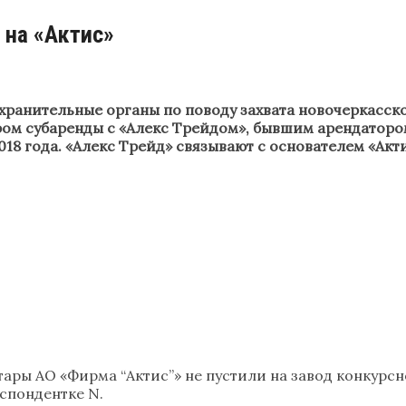
 на «Актис»
ранительные органы по поводу захвата новочеркасско
ром субаренды с «Алекс Трейдом», бывшим арендаторо
018 года. «Алекс Трейд» связывают с основателем «А
отары АО «Фирма “Актис”» не пустили на завод конкур
еспондентке N.