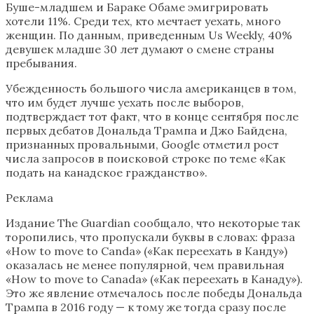
Буше-младшем и Бараке Обаме эмигрировать
хотели 11%. Среди тех, кто мечтает уехать, много
женщин. По данным, приведенным Us Weekly, 40%
девушек младше 30 лет думают о смене страны
пребывания.
Убежденность большого числа американцев в том,
что им будет лучше уехать после выборов,
подтверждает тот факт, что в конце сентября после
первых дебатов Дональда Трампа и Джо Байдена,
признанных провальными, Google отметил рост
числа запросов в поисковой строке по теме «Как
подать на канадское гражданство».
Реклама
Издание The Guardian сообщало, что некоторые так
торопились, что пропускали буквы в словах: фраза
«How to move to Canda» («Как переехать в Канду»)
оказалась не менее популярной, чем правильная
«How to move to Canada» («Как переехать в Канаду»).
Это же явление отмечалось после победы Дональда
Трампа в 2016 году — к тому же тогда сразу после