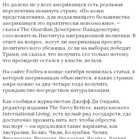
Но далеко не у всех американцев есть реальная
перспектива покинуть страну. «По моим
представлениям, для подавляющего большинства
американцев это практически невозможно», —
сказал The Guardian Деметриос Пападеметриу,
сооснователь Института миграционной политики. В
ответ на вопрос, могут ли американцы просить
политического убежища, если на выборах победит
Трамп, он сказал, что получить его только потому,
что президент остался у власти, нельзя.
На сайте Forbes в конце октября появилась статья, в
которой американцам объясняется, в каких странах
мира можно за два-четыре года получить
гражданство посредством натурализации.
Как сообщил журналистам Джефф Ди Опдайк,
редактор издания The Savvy Retiree, выпускаемого
International Living, есть целый ряд государств, где
достаточно прожить пять лет, чтобы обрести
паспорт — он предложил такие варианты, как
Австралия, Белиз, Чили, Колумбия, Чехия,
Финляндия, Франция, Ирландия, Ямайка, Латвия,