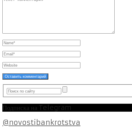
Подписка на Telegram
@novostibankrotstva