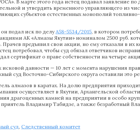
ОСА». В марте этого года истец подавал заявление по 
ятельной и утвердить временного управляющего из чи
яющих субъектов естественных монополий топливно-э
е он подал иск по делу
А58-5534/2015
, в котором потреб
акциями АК «Алмазы Якутии» номиналом 2500 руб. кот
Прачев предъявил свои акции, но ему отказали в их ко
 истец потребовал, чтобы суд обязал ответчиков испра
ыдал сертификат о праве собственности на четыре акци
к исковой давности — 10 лет с момента нарушения прав
жный суд Восточно-Сибирского округа оставили это р
ель алмазов в каратах. На долю предприятия приход
мпания осуществляет в Якутии, Архангельской област
ения драгоценных камней на предприятии в особо кру
е приятель Владимир Табидзе, а также безработный В
ный суд
,
Следственный комитет