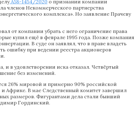
делу
А58-1454/2020
о признании компании
сла членов Некоммерческого партнерства
нергетического комплекса». Но заявление Прачеву
овал от компании убрать с него ограничение права
орые купил ещё в феврале 1995 года. Позже компания
нвертации. В суде он заявлял, что в праве владеть
вить ошибку при ведении реестра акционеров
и.
а, и в удовлетворении иска отказал. Четвёртый
ешение без изменений.
ится 26% мировой и примерно 90% российской
и и Африке. В мае Следственный комитет завершил
пных размеров. Фигурантами дела стали бывший
ладимир Гординский.