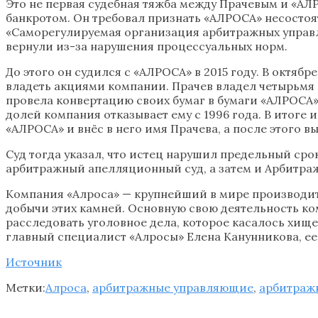
Это не первая судебная тяжба между Прачевым и «АЛР
банкротом. Он требовал признать «АЛРОСА» несосто
«Саморегулируемая организация арбитражных управл
вернули из-за нарушения процессуальных норм.
До этого он судился с «АЛРОСА» в 2015 году. В октябр
владеть акциями компании. Прачев владел четырьмя 
провела конвертацию своих бумаг в бумаги «АЛРОСА». 
долей компания отказывает ему с 1996 года. В итоге
«АЛРОСА» и внёс в него имя Прачева, а после этого в
Суд тогда указал, что истец нарушил предельный сро
арбитражный апелляционный суд, а затем и Арбитра
Компания «Алроса» — крупнейший в мире производит
добычи этих камней. Основную свою деятельность ко
расследовать уголовное дела, которое касалось хищ
главный специалист «Алросы» Елена Канунникова, е
Источник
Метки:
Алроса
,
арбитражные управляющие
,
арбитраж