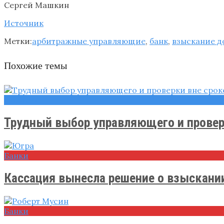
Сергей Машкин
Источник
Метки:
арбитражные управляющие
,
банк
,
взыскание д
Похожие темы
Новости
Трудный выбор управляющего и проверк
Банки
Кассация вынесла решение о взыскании 
Банки