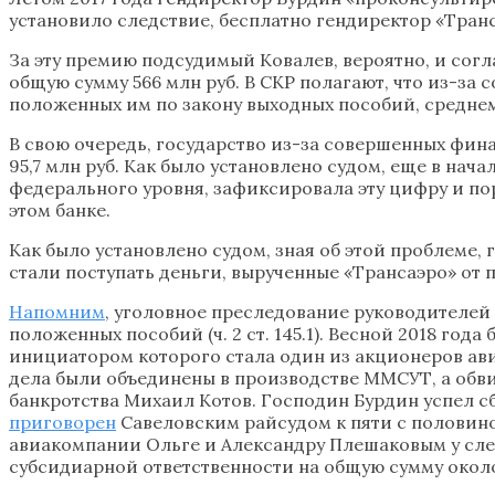
установило следствие, бесплатно гендиректор «Транс
За эту премию подсудимый Ковалев, вероятно, и сог
общую сумму 566 млн руб. В СКР полагают, что из-за
положенных им по закону выходных пособий, среднем
В свою очередь, государство из-за совершенных фин
95,7 млн руб. Как было установлено судом, еще в 
федерального уровня, зафиксировала эту цифру и пор
этом банке.
Как было установлено судом, зная об этой проблеме,
стали поступать деньги, вырученные «Трансаэро» о
Напомним
, уголовное преследование руководителей 
положенных пособий (ч. 2 ст. 145.1). Весной 2018 года
инициатором которого стала один из акционеров ав
дела были объединены в производстве ММСУТ, а обв
банкротства Михаил Котов. Господин Бурдин успел с
приговорен
Савеловским райсудом к пяти с половин
авиакомпании Ольге и Александру Плешаковым у следс
субсидиарной ответственности на общую сумму около