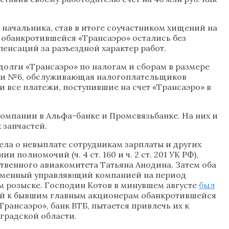
 начальника, став в итоге соучастником хищений на
в обанкротившейся «Трансаэро» остались без
енсаций за разъездной характер работ.
долги «Трансаэро» по налогам и сборам в размере
кции №6, обслуживающая налогоплательщиков
 все платежи, поступившие на счет «Трансаэро» в
компании в Альфа-банке и Промсвязьбанке. На них и
 запчастей.
дела о невыплате сотрудникам зарплаты и других
 полномочий (ч. 4 ст. 160 и ч. 2 ст. 201 УК РФ),
венного авиакомитета Татьяна Анодина. Затем оба
временный управляющий компанией на период
м розыске. Господин Котов в минувшем августе
был
ий к бывшим главным акционерам обанкротившейся
рансаэро», банк ВТБ, пытается привлечь их к
градской области.