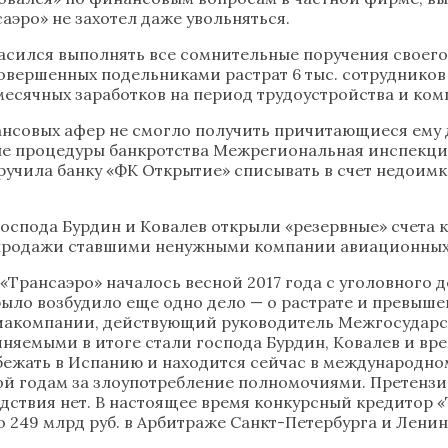
аэро» не захотел даже увольняться.
ласился выполнять все сомнительные поручения своего
 совершенных подельниками растрат 6 тыс. сотруднико
есячных заработков на период трудоустройства и комп
ансовых афер не смогло получить причитающиеся ему 
начале процедуры банкротства Межрегиональная инспе
учила банку «ФК Открытие» списывать в счет недоимки
 господа Бурдин и Ковалев открыли «резервные» счета 
т продажи ставшими ненужными компании авиационных
«Трансаэро» началось весной 2017 года с уголовного 
 было возбудило еще одно дело — о растрате и превышении
иакомпании, действующий руководитель Межгосударст
иняемыми в итоге стали господа Бурдин, Ковалев и 
бежать в Испанию и находится сейчас в международно
ой годам за злоупотребление полномочиями. Претенз
твия нет. В настоящее время конкурсный кредитор «Т
 249 млрд руб. в Арбитраже Санкт-Петербурга и Ленин