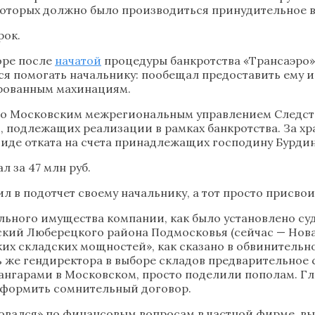
которых должно было производиться принудительное взыс
рок.
коре после
начатой
процедуры банкротства «Трансаэро»
лся помогать начальнику: пообещал предоставить ему 
ированным махинациям.
но Московским межрегиональным управлением Следств
, подлежащих реализации в рамках банкротства. За хр
в виде отката на счета принадлежащих господину Бурд
 за 47 млн руб.
л в подотчет своему начальнику, а тот просто присвои
ного имущества компании, как было установлено суд
кий Люберецкого района Подмосковья (сейчас — Новая
х складских мощностей», как сказано в обвинительно
же гендиректора в выборе складов предварительное 
 ангарами в Московском, просто поделили пополам. Г
оформить сомнительный договор.
овался» по финансовым вопросам в частной фирме, выс