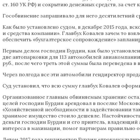
ст. 160 УК РФ) и сокрытию денежных средств, за счет 
Гособвинение запрашивало для него десятилетний с
Как было установлено судом, в декабре 2015 года, вс
и средства компании». Главбух Ковалев зачем то взя
обеспечить «бухгалтерское сопровождение» заплан
Первым делом господин Бурдин, как было установле
две автопарковки для 113 автомобилей авиакомпании
руб., после чего треть этой суммы была переведена 
Через полгода все эти автомобили гендиректор продал
Суд установил, что всю сумму главбух Ковалев оформи
Организованное главным обвиняемым хранение осталь
целей господин Бурдин арендовал в поселке Московс
«Хозяйственной необходимости в задействовании таки
хранимое имущество стоило дешевле. Настойчивость 
деньги господин Бурдин и его приятель, владеющий
интереса в махинации, помог партнерам правильно 
Летом 2017 года гендиректор Бурдин «проконсультир