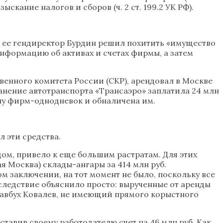
кание налогов и сборов (ч. 2 ст. 199.2 УК РФ).
 ее гендиректор Бурдин решил похитить «имущество
информацию об активах и счетах фирмы, а затем
енного комитета России (СКР), арендовал в Москве
анение автотранспорта «Трансаэро» заплатила 24 млн
ину фирм-однодневок и обналичена им.
л эти средства.
ом, привело к еще большим растратам. Для этих
 Москва) склады-ангары за 414 млн руб.
м заключении, на тот момент не было, поскольку все
следствие объяснило просто: вырученные от аренды
лавбух Ковалев, не имеющий прямого корыстного
тавив своему работодателю счет на 46 млн руб. Как