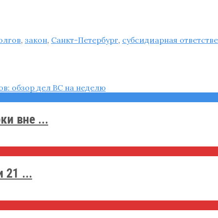
олгов
,
закон
,
Санкт-Петербург
,
субсидиарная ответств
и вне ...
21 ...