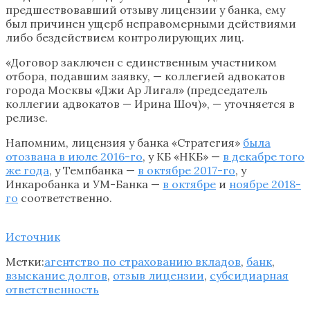
предшествовавший отзыву лицензии у банка, ему
был причинен ущерб неправомерными действиями
либо бездействием контролирующих лиц.
«Договор заключен с единственным участником
отбора, подавшим заявку, — коллегией адвокатов
города Москвы «Джи Ар Лигал» (председатель
коллегии адвокатов — Ирина Шоч)», — уточняется в
релизе.
Напомним, лицензия у банка «Стратегия»
была
отозвана в июле 2016-го
, у КБ «НКБ» —
в декабре того
же года
, у Темпбанка —
в октябре 2017-го
, у
Инкаробанка и УМ-Банка —
в октябре
и
ноябре 2018-
го
соответственно.
Источник
Метки:
агентство по страхованию вкладов
,
банк
,
взыскание долгов
,
отзыв лицензии
,
субсидиарная
ответственность