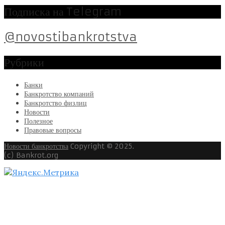
Подписка на Telegram
@novostibankrotstva
Рубрики
Банки
Банкротство компаний
Банкротство физлиц
Новости
Полезное
Правовые вопросы
Новости банкротства
Copyright © 2025.
(c) Bankrot.org