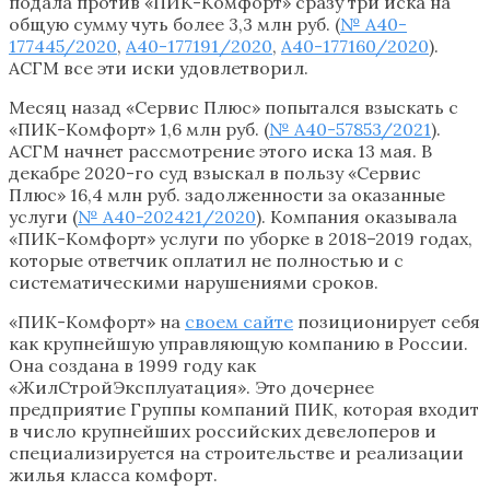
подала против «ПИК-Комфорт» сразу три иска на
общую сумму чуть более 3,3 млн руб. (
№ А40-
177445/2020
,
А40-177191/2020
,
А40-177160/2020
).
АСГМ все эти иски удовлетворил.
Месяц назад «Сервис Плюс» попытался взыскать с
«ПИК-Комфорт» 1,6 млн руб. (
№ А40-57853/2021
).
АСГМ начнет рассмотрение этого иска 13 мая. В
декабре 2020-го суд взыскал в пользу «Сервис
Плюс» 16,4 млн руб. задолженности за оказанные
услуги (
№ А40-202421/2020
). Компания оказывала
«ПИК-Комфорт» услуги по уборке в 2018–2019 годах,
которые ответчик оплатил не полностью и с
систематическими нарушениями сроков.
«ПИК-Комфорт» на
своем сайте
позиционирует себя
как крупнейшую управляющую компанию в России.
Она создана в 1999 году как
«ЖилСтройЭксплуатация». Это дочернее
предприятие Группы компаний ПИК, которая входит
в число крупнейших российских девелоперов и
специализируется на строительстве и реализации
жилья класса комфорт.