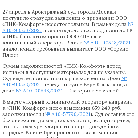
27 апреля в Арбитражный суд города Москвы
поступило сразу два заявления о признании ООО
«ПИК-Комфорт» несостоятельным. В рамках дела
№
А40-90553/2021
признать дочернее предприятие ГК
«ПИК» банкротом просит ООО «Первый
клининговый оператор». В деле
№ А40-90543/2021
аналогичные требования выдвигает ООО «Сервис
Плюс».
Суммы задолженностей «ПИК-Комфорт» перед
истцами в доступных материалах дел не указаны.
Суд еще не принял иски к рассмотрению. Дело
№
А40-90553/2021
передали судье Вере Клыковой, а
дело
№ А40-90543/2021
– Екатерине Усачевой.
В марте «Первый клининговый оператор» направил
к «ПИК-Комфорт» иск о взыскании 659 240 руб.
задолженности (
№ А40-57790/2021
). Суд оставил его
без движения до мая, так как истец не подтвердил,
что пытался урегулировать спор в досудебном
порядке. В сентябре прошлого года компания