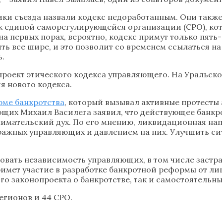
ики съезда назвали кодекс недоработанным. Они также
к единой саморегулирующейся организации (СРО), кот
 на первых порах, вероятно, кодекс примут только пя
ь все шире, и это позволит со временем ссылаться на 
ь.
 проект этического кодекса управляющего. На Уральс
я нового кодекса.
рме банкротства
, который вызывал активные протесты
х Михаил Василега заявил, что действующее банкрот
имательский дух. По его мнению, ликвидационная нап
ажных управляющих и давлением на них. Улучшить си
овать независимость управляющих, в том числе застра
римет участие в разработке банкротной реформы от л
о законопроекта о банкротстве, так и самостоятельны
регионов и 44 СРО.