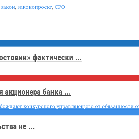
,
закон
,
законопроект
,
СРО
остовик» фактически ...
 акционера банка ...
тва не ...