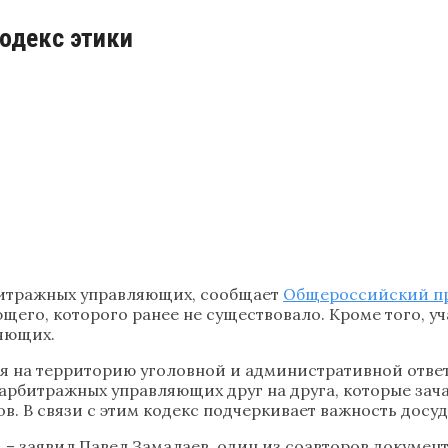
одекс этики
битражных управляющих, сообщает
Общероссийский п
щего, которого ранее не существовало. Кроме того, у
яющих.
ся на территорию уголовной и административной ответ
х арбитражных управляющих друг на друга, которые зач
в. В связи с этим кодекс подчеркивает важность досу
 – заявил Павел Замалаев, один из соавторов документ