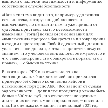
выписки о наличии недвижимости и информацию
собственной службы безопасности.
«Наша система видит, что, например, у должника
есть ипотека, которую он добросовестно
выплачивает, но не платит нам, и уже пришли от
судебных приставов акты о невозможности
взыскания. [Тогда] появляются основания для
«выключения» процесса банкротства и возвращения
к стадии переговоров. Любой адекватный должник
услышит ваши доводы, когда вы придете к нему со
знанием, что у человека есть залоговое имущество и
что ваше намерение его обанкротить поразит его в
правах», — объяснила Уткина.
В разговоре с РБК она отметила, что на
«потенциальных банкротов» сейчас приходится
примерно 5% общего количества кейсов в
цессионном портфеле АБК. «Все зависит от суммы
задолженности — долг плюс проценты должны быть
больше 500 тыс. руб., это относительно крупные
долги, и их не очень много продается», — пояснила
она. По оценкам компании, за неполный 2021 год