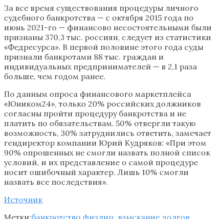
За все время существования процедуры личного
судебного банкротства — с октября 2015 года по
июнь 2021-го — финансово несостоятельными были
признаны 370,3 тыс. россиян, следует из статистики
«Федресурса». В первой половине этого года суды
признали банкротами 88 тыс. граждан и
индивидуальных предпринимателей — в 2,1 раза
больше, чем годом ранее.
По данным опроса финансового маркетплейса
«Юником24», только 20% российских должников
согласны пройти процедуру банкротства и не
платить по обязательствам. 50% отвергли такую
возможность, 30% затруднились ответить, замечает
гендиректор компании Юрий Кудряков: «При этом
90% опрошенных не смогли назвать полной список
условий, и их представление о самой процедуре
носит ошибочный характер. Лишь 10% смогли
назвать все последствия».
Источник
Метки:
банкротство физлиц
,
взыскание долгов
,