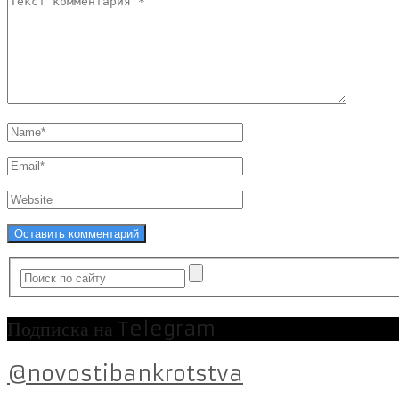
Подписка на Telegram
@novostibankrotstva