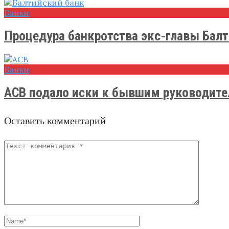
Банки
Процедура банкротства экс-главы Балти
Банки
АСВ подало иски к бывшим руководител
Оставить комментарий