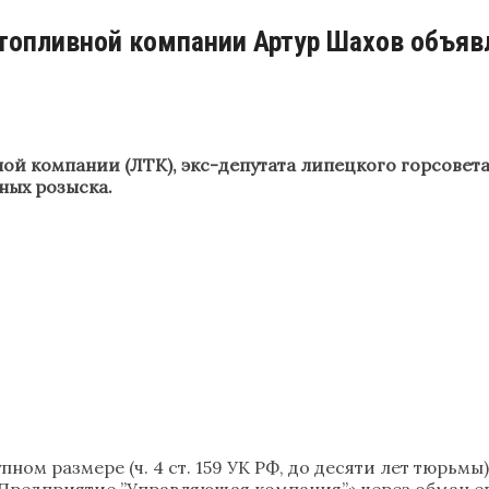
топливной компании Артур Шахов объяв
ой компании (ЛТК), экс-депутата липецкого горсовет
ных розыска.
ном размере (ч. 4 ст. 159 УК РФ, до десяти лет тюрьм
редприятие ’’Управляющая компания’’» через обман ег