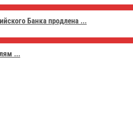
йского Банка продлена ...
ям ...