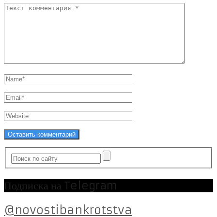
Подписка на Telegram
@novostibankrotstva