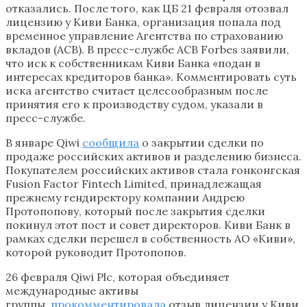
отказались. После того, как ЦБ 21 февраля отозвал
лицензию у Киви Банка, организация попала под
временное управление Агентства по страхованию
вкладов (АСВ). В пресс-службе АСВ Forbes заявили,
что иск к собственникам Киви Банка «подан в
интересах кредиторов банка». Комментировать суть
иска агентство считает целесообразным после
принятия его к производству судом, указали в
пресс-службе.
В январе Qiwi
сообщила
о закрытии сделки по
продаже российских активов и разделению бизнеса.
Покупателем российских активов стала гонконгская
Fusion Factor Fintech Limited, принадлежащая
прежнему гендиректору компании Андрею
Протопопову, который после закрытия сделки
покинул этот пост и совет директоров. Киви Банк в
рамках сделки перешел в собственность АО «Киви»,
которой руководит Протопопов.
26 февраля Qiwi Plc, которая объединяет
международные активы
группы,
прокомментировала
отзыв лицензии у Киви