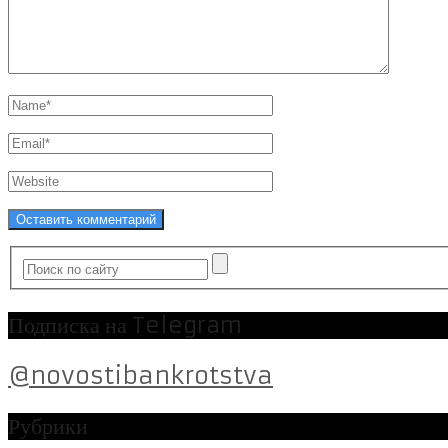
Подписка на Telegram
@novostibankrotstva
Рубрики