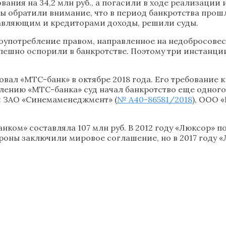
ания на 34,2 млн руб., а погасили в ходе реализации 
уды обратили внимание, что в период банкротства про
правляющим и кредиторами доходы, решили суды.
лоупотребление правом, направленное на недобросовес
пешно оспорили в банкротстве. Поэтому три инстанци
ал «МТС-банк» в октябре 2018 года. Его требование к
лению «МТС-банка» суд начал банкротство еще одного
»: ЗАО «Синемаменеджмент» (
№ А40-86581/2018
), ООО 
ом» составляла 107 млн руб. В 2012 году «Люксор» пол
тороны заключили мировое соглашение, но в 2017 году 