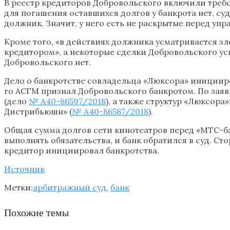
В реестр кредиторов Добровольского включили требов
для погашения оставшихся долгов у банкрота нет, с
должник. Значит, у него есть не раскрытые перед у
Кроме того, «в действиях должника усматривается з
кредитором», а некоторые сделки Добровольского ус
Добровольского нет.
Дело о банкротстве совладельца «Люксора» иницииров
го АСГМ признал Добровольского банкротом. По заяв
(дело
№ А40-86597/2018
), а также структур «Люксора
Дистрибьюшн» (
№ А40-86587/2018
).
Общая сумма долгов сети кинотеатров перед «МТС-банк
выполнять обязательства, и банк обратился в суд. С
кредитор инициировал банкротства.
Источник
Метки:
арбитражный суд
,
банк
Похожие темы