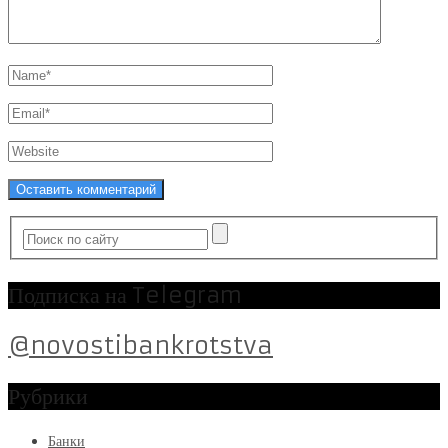
Подписка на Telegram
@novostibankrotstva
Рубрики
Банки