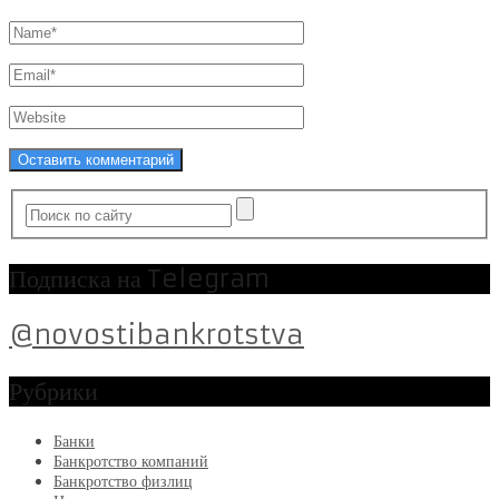
Подписка на Telegram
@novostibankrotstva
Рубрики
Банки
Банкротство компаний
Банкротство физлиц