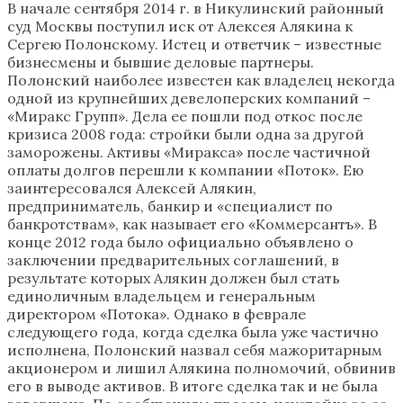
В начале сентября 2014 г. в Никулинский районный
суд Москвы поступил иск от Алексея Алякина к
Сергею Полонскому. Истец и ответчик – известные
бизнесмены и бывшие деловые партнеры.
Полонский наиболее известен как владелец некогда
одной из крупнейших девелоперских компаний –
«Миракс Групп». Дела ее пошли под откос после
кризиса 2008 года: стройки были одна за другой
заморожены. Активы «Миракса» после частичной
оплаты долгов перешли к компании «Поток». Ею
заинтересовался Алексей Алякин,
предприниматель, банкир и «специалист по
банкротствам», как называет его «Коммерсантъ». В
конце 2012 года было официально объявлено о
заключении предварительных соглашений, в
результате которых Алякин должен был стать
единоличным владельцем и генеральным
директором «Потока». Однако в феврале
следующего года, когда сделка была уже частично
исполнена, Полонский назвал себя мажоритарным
акционером и лишил Алякина полномочий, обвинив
его в выводе активов. В итоге сделка так и не была