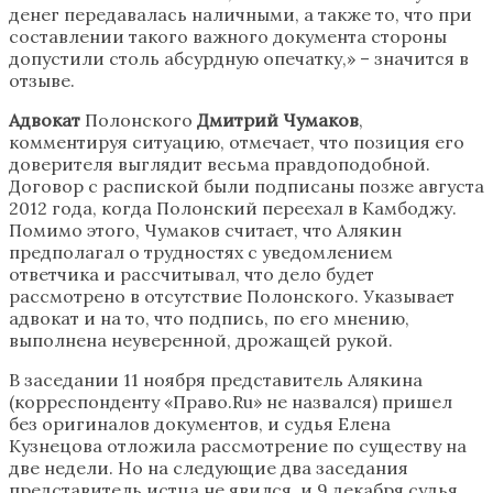
денег передавалась наличными, а также то, что при
составлении такого важного документа стороны
допустили столь абсурдную опечатку,» – значится в
отзыве.
Адвокат
Полонского
Дмитрий Чумаков
,
комментируя ситуацию, отмечает, что позиция его
доверителя выглядит весьма правдоподобной.
Договор с распиской были подписаны позже августа
2012 года, когда Полонский переехал в Камбоджу.
Помимо этого, Чумаков считает, что Алякин
предполагал о трудностях с уведомлением
ответчика и рассчитывал, что дело будет
рассмотрено в отсутствие Полонского. Указывает
адвокат и на то, что подпись, по его мнению,
выполнена неуверенной, дрожащей рукой.
В заседании 11 ноября представитель Алякина
(корреспонденту «Право.Ru» не назвался) пришел
без оригиналов документов, и судья Елена
Кузнецова отложила рассмотрение по существу на
две недели. Но на следующие два заседания
представитель истца не явился, и 9 декабря судья