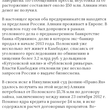
завершена. По сообщениям прессы, неустойка за ее
расторжение составляет около $50 млн. Алякин этих
денег не получил.
В настоящее время оба предпринимателя находятся
за пределами России. Алякин проживает в Европе. В
прошлом году он был допрошен в рамках
уголовного дела о преднамеренном банкротстве
банка «Пушкино», долю в котором экс-банкир
продал в начале 2013 года. Полонский уже
несколько лет живет в Камбодже, спасаясь от
уголовного преследования по обвинению в
хищении более 3,2 млрд руб. у дольщиков
«Кутузовской мили» и «Рублевской ривьеры».
Власти Камбоджи отклонили уже несколько
запросов России о выдаче бизнесмена.
В своем иске в Никулинский суд (копию «Право.Ru»
удалось получить на этой неделе) Алякин
потребовал от Полонского $5,78 млн по договору
займа, заключенному между ними 23 октября 2012 г.
Помимо ядра кредита в размере $4 млн, в иске
содержался расчет договорных процентов. Во-