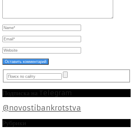
Подписка на Telegram
@novostibankrotstva
Рубрики