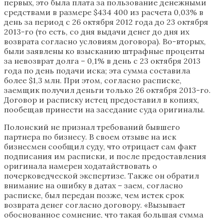
первых, это была плата за пользование денежными
средствами в размере $434 400 из расчета 0,03% в
день за период с 26 октября 2012 года до 23 октября
2013-го (то есть, со дня выдачи денег до дня их
возврата согласно условиям договора). Во-вторых,
были заявлены ко взысканию штрафные проценты
за невозврат долга – 0,1% в день с 23 октября 2013
года по день подачи иска; эта сумма составила
более $1,3 млн. При этом, согласно расписке,
заемщик получил деньги только 26 октября 2013-го.
Договор и расписку истец предоставил в копиях,
пообещав принести на заседание суда оригиналы.
Полонский не признал требований бывшего
партнера по бизнесу. В своем отзыве на иск
бизнесмен сообщил суду, что отрицает сам факт
подписания им расписки, и после предоставления
оригинала намерен ходатайствовать о
почерковедческой экспертизе. Также он обратил
внимание на ошибку в датах – заем, согласно
расписке, был передан позже, чем истек срок
возврата денег согласно договору. «Вызывает
обоснованное сомнение, что такая большая сумма