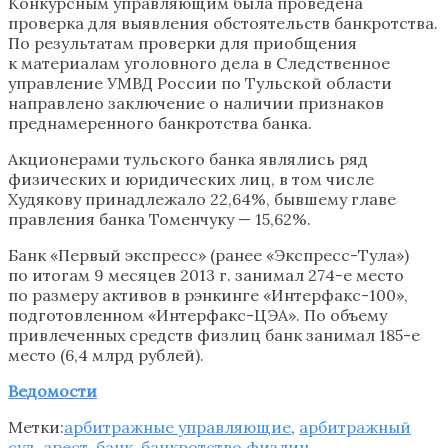
Конкурсным управляющим была проведена
проверка для выявления обстоятельств банкротства.
По результатам проверки для приобщения
к материалам уголовного дела в Следственное
управление УМВД России по Тульской области
направлено заключение о наличии признаков
преднамеренного банкротства банка.
Акционерами тульского банка являлись ряд
физических и юридических лиц, в том числе
Худякову принадлежало 22,64%, бывшему главе
правления банка Томенчуку — 15,62%.
Банк «Первый экспресс» (ранее «Экспресс-Тула»)
по итогам 9 месяцев 2013 г. занимал 274-е место
по размеру активов в рэнкинге «Интерфакс-100»,
подготовленном «Интерфакс-ЦЭА». По объему
привлеченных средств физлиц банк занимал 185-е
место (6,4 млрд рублей).
Ведомости
Метки:
арбитражные управляющие
,
арбитражный
суд
,
арест
,
банк
,
банкротство физлиц
,