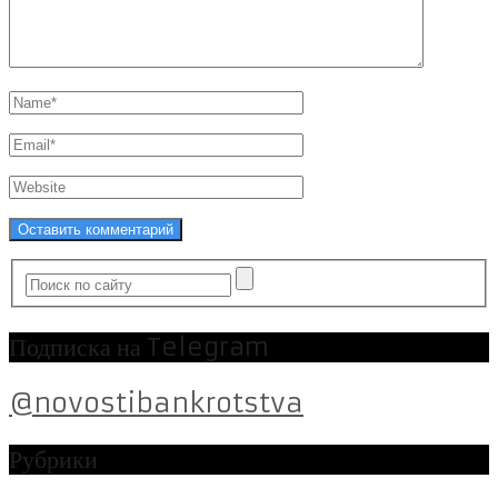
Подписка на Telegram
@novostibankrotstva
Рубрики