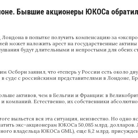
оне. Бывшие акционеры ЮКОСа обратили
 Лондона в попытке получить компенсацию за «эксп
ией может наложить арест на государственные активы
слушания будут длительными и непростыми для обеих с
Осборн заявил, что «теперь у России есть около двух 
я в суде с российскими представителями в Лондоне, Б
льше активов, чем в Бельгии и Франции: в Великобрит
в и компаний. Естественно, их собственники абсолютн
тоге выльется вся эта ситуация, неизвестно. Но одно 
платить экс-акционерам ЮКОСа 50,085 млрд. долларов. 
новного владельца ЮКОСа GML), еще 8,2 млрд. присужд