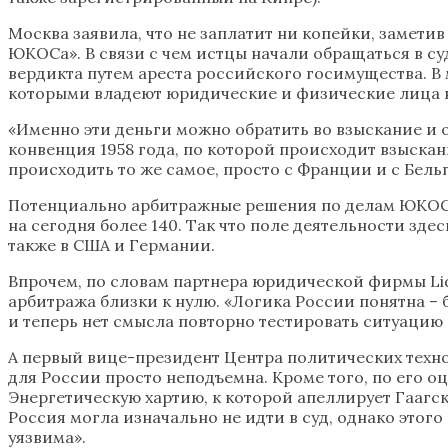
Москва заявила, что не заплатит ни копейки, замети
ЮКОСа». В связи с чем истцы начали обращаться в 
вердикта путем ареста российского госимущества. В 
которыми владеют юридические и физические лица н
«Именно эти деньги можно обратить во взыскание и 
конвенция 1958 года, по которой происходит взыскан
происходить то же самое, просто с Франции и с Бельг
Потенциально арбитражные решения по делам ЮКОСа
на сегодня более 140. Так что поле деятельности з
также в США и Германии.
Впрочем, по словам партнера юридической фирмы Lid
арбитража близки к нулю. «Логика России понятна 
и теперь нет смысла повторно тестировать ситуацию н
А первый вице-президент Центра политических технол
для России просто неподъемна. Кроме того, по его о
Энергетическую хартию, к которой апеллирует Гаагс
Россия могла изначально не идти в суд, однако этого
уязвима».