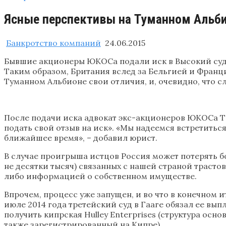
Ясные перспективы на Туманном Альби
Банкротство компаний
24.06.2015
Бывшие акционеры ЮКОСа подали иск в Высокий суд
Таким образом, Британия вслед за Бельгией и Франц
Туманном Альбионе свои отличия, и, очевидно, что 
После подачи иска адвокат экс-акционеров ЮКОСа Тим 
подать свой отзыв на иск». «Мы надеемся встретитьс
ближайшее время», – добавил юрист.
В случае проигрыша истцов Россия может потерять бо
не десятки тысяч) связанных с нашей страной трасто
либо информацией о собственном имуществе.
Впрочем, процесс уже запущен, и во что в конечном и
июле 2014 года третейский суд в Гааге обязал ее вы
получить кипрская Hulley Enterprises (структура ос
также зарегистрированный на Кипре).