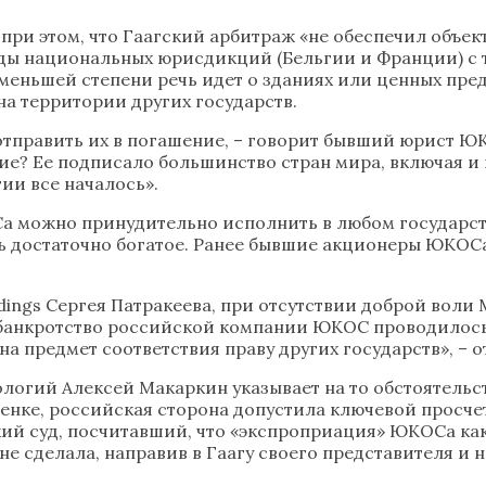
в при этом, что Гаагский арбитраж «не обеспечил объе
суды национальных юрисдикций (Бельгии и Франции) с
меньшей степени речь идет о зданиях или ценных пред
а территории других государств.
отправить их в погашение, – говорит бывший юрист Ю
ие? Ее подписало большинство стран мира, включая и н
ии все началось».
 можно принудительно исполнить в любом государств
десь достаточно богатое. Ранее бывшие акционеры ЮКО
ings Сергея Патракеева, при отсутствии доброй воли
– банкротство российской компании ЮКОС проводилос
а предмет соответствия праву других государств», – о
огий Алексей Макаркин указывает на то обстоятельств
ценке, российская сторона допустила ключевой просчет
кий суд, посчитавший, что «экспроприация» ЮКОСа как
 не сделала, направив в Гаагу своего представителя и 