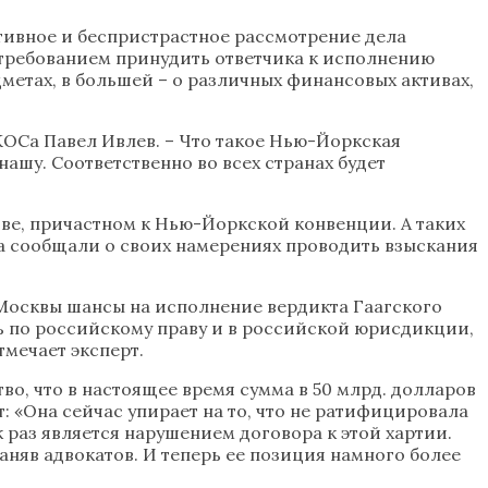
ктивное и беспристрастное рассмотрение дела
 требованием принудить ответчика к исполнению
метах, в большей – о различных финансовых активах,
КОСа Павел Ивлев. – Что такое Нью-Йоркская
ашу. Соответственно во всех странах будет
е, причастном к Нью-Йоркской конвенции. А таких
Са сообщали о своих намерениях проводить взыскания
 Москвы шансы на исполнение вердикта Гаагского
ь по российскому праву и в российской юрисдикции,
тмечает эксперт.
о, что в настоящее время сумма в 50 млрд. долларов
: «Она сейчас упирает на то, что не ратифицировала
 раз является нарушением договора к этой хартии.
наняв адвокатов. И теперь ее позиция намного более