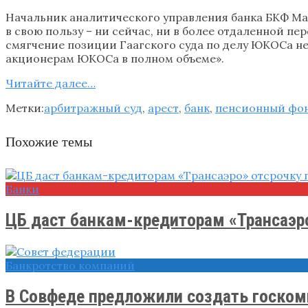
Начальник аналитического управления банка БКФ Ма
в свою пользу – ни сейчас, ни в более отдаленной п
смягчение позиции Гаагского суда по делу ЮКОСа н
акционерам ЮКОСа в полном объеме».
Читайте далее…
Метки:
арбитражный суд
,
арест
,
банк
,
пенсионный фо
Похожие темы
Банки
ЦБ даст банкам-кредиторам «Трансаэро»
Банкротство компаний
В Совфеде предложили создать госкомп