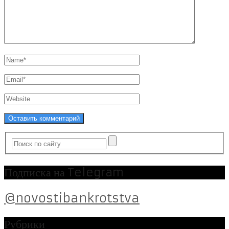
Подписка на Telegram
@novostibankrotstva
Рубрики