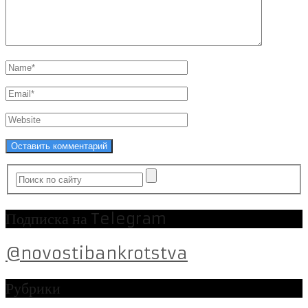
Подписка на Telegram
@novostibankrotstva
Рубрики