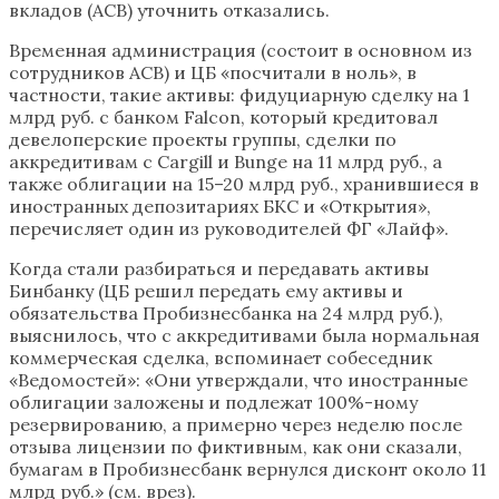
вкладов (АСВ) уточнить отказались.
Временная администрация (состоит в основном из
сотрудников АСВ) и ЦБ «посчитали в ноль», в
частности, такие активы: фидуциарную сделку на 1
млрд руб. с банком Falcon, который кредитовал
девелоперские проекты группы, сделки по
аккредитивам с Cargill и Bunge на 11 млрд руб., а
также облигации на 15–20 млрд руб., хранившиеся в
иностранных депозитариях БКС и «Открытия»,
перечисляет один из руководителей ФГ «Лайф».
Когда стали разбираться и передавать активы
Бинбанку (ЦБ решил передать ему активы и
обязательства Пробизнесбанка на 24 млрд руб.),
выяснилось, что с аккредитивами была нормальная
коммерческая сделка, вспоминает собеседник
«Ведомостей»: «Они утверждали, что иностранные
облигации заложены и подлежат 100%-ному
резервированию, а примерно через неделю после
отзыва лицензии по фиктивным, как они сказали,
бумагам в Пробизнесбанк вернулся дисконт около 11
млрд руб.» (см. врез).