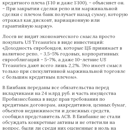
кредитного плеча (1:10 и даже 1:100), – объясняет он.
– При закрытии сделки репо или маржинальной
сделки с плечом банк получает назад сумму, которую
отражал как дисконт, вариационную или
гарантийную маржу».
Лосев не видит экономического смысла просто
покупать US Treasuries в виде инвестиций:
«Доходность евробондов, которые ЦБ принимает в
валютное репо, – 3,5–5% годовых, корпоративных
еврооблигаций – 5–7%, а даже 10-летние US
Treasuries дают всего лишь 2,2%. Это имеет смысл
только при спекулятивной маржинальной торговле
с большим кредитным плечом».
В Бинбанк переданы все обязательства перед
вкладчиками на 24 млрд руб. и часть имущества
Пробизнесбанка в виде прав требования по
кредитным договорам, аккредитивов, ценных бумаг,
объектов недвижимости и денежных средств,
сообщил представитель АСВ. В Бинбанке не стали
обсуждать конкретные активы и не ответили на
вопрос, были ли среди них оцененные в ноль на