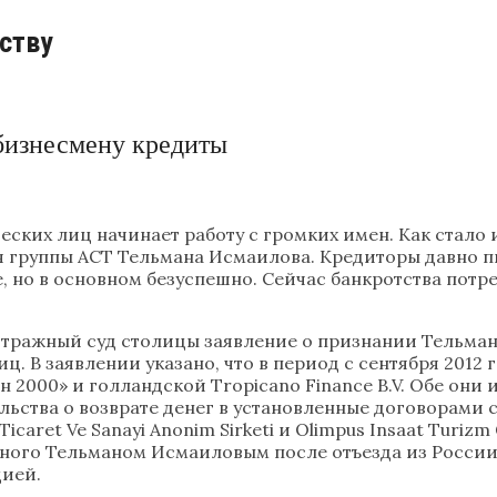
ству
бизнесмену кредиты
еских лиц начинает работу с громких имен. Как стало 
я группы АСТ Тельмана Исмаилова. Кредиторы давно п
 но в основном безуспешно. Сейчас банкротства потре
битражный суд столицы заявление о признании Тельма
иц. В заявлении указано, что в период с сентября 2012
 2000» и голландской Tropicano Finance B.V. Обе они
ства о возврате денег в установленные договорами с
ret Ve Sanayi Anonim Sirketi и Olimpus Insaat Turizm Gid
нного Тельманом Исмаиловым после отъезда из России
цией.