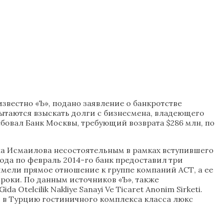
известно «Ъ», подано заявление о банкротстве
ытаются взыскать долги с бизнесмена, владеющего
бовал Банк Москвы, требующий возврата $286 млн, по
на Исмаилова несостоятельным в рамках вступившего
 года по февраль 2014-го банк предоставил три
 имели прямое отношение к группе компаний АСТ, а ее
роки. По данным источников «Ъ», также
a Otelcilik Nakliye Sanayi Ve Ticaret Anonim Sirketi.
 в Турцию гостиничного комплекса класса люкс