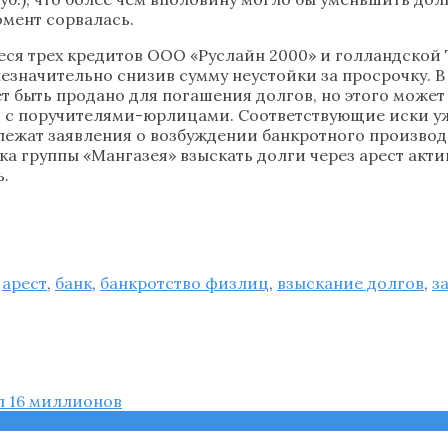
омент сорвалась.
я трех кредитов ООО «Руслайн 2000» и голландской Tr
незначительно снизив сумму неустойки за просрочку. 
быть продано для погашения долгов, но этого может н
с поручителями-юрлицами. Соответствующие иски уже 
а лежат заявления о возбуждении банкротного производ
а группы «Мангазея» взыскать долги через арест акти
ь.
,
арест
,
банк
,
банкротство физлиц
,
взыскание долгов
,
з