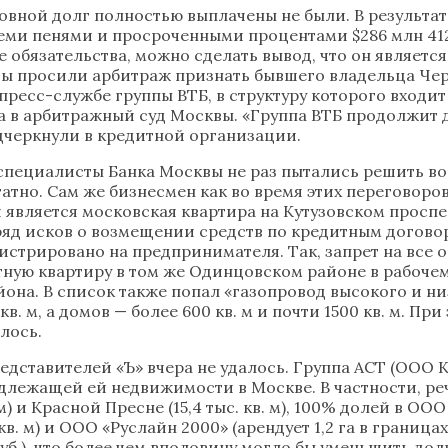
овной долг полностью выплачены не были. В результат
семи пенями и просроченными процентами $286 млн 41
 обязательства, можно сделать вывод, что он являетс
квы просили арбитраж признать бывшего владельца Че
ресс-службе группы ВТБ, в структуру которого входи
а в арбитражный суд Москвы. «Группа ВТБ продолжит 
дчеркнули в кредитной организации.
 специалисты Банка Москвы не раз пытались решить во
атно. Сам же бизнесмен как во время этих переговоро
является московская квартира на Кутузовском проспек
 исков о возмещении средств по кредитным договорам 
истрировано на предпринимателя. Так, запрет на все 
ную квартиру в том же Одинцовском районе в рабочем 
на. В список также попал «газопровод высокого и низ
. м, а домов — более 600 кв. м и почти 1500 кв. м. Пр
лось.
дставителей «Ъ» вчера не удалось. Группа АСТ (ООО К
лежащей ей недвижимости в Москве. В частности, ре
м) и Красной Пресне (15,4 тыс. кв. м), 100% долей в О
. м) и ООО «Руслайн 2000» (арендует 1,2 га в границ
 руб.), что более чем вполовину могло бы уменьшить д