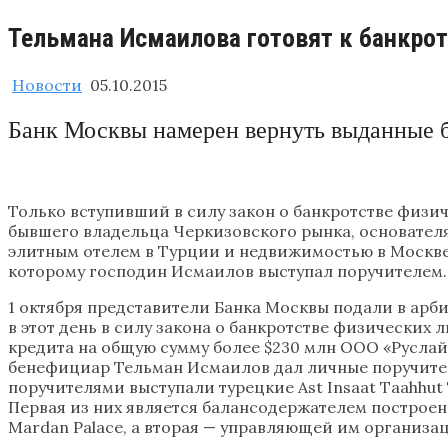
Тельмана Исмаилова готовят к банкрот
Новости
05.10.2015
Банк Москвы намерен вернуть выданные 
Только вступивший в силу закон о банкротстве физич
бывшего владельца Черкизовского рынка, основател
элитным отелем в Турции и недвижимостью в Москве,
которому господин Исмаилов выступал поручителем.
1 октября представители Банка Москвы подали в ар
в этот день в силу закона о банкротстве физических л
кредита на общую сумму более $230 млн ООО «Руслайн
бенефициар Тельман Исмаилов дал личные поручитель
поручителями выступали турецкие Ast Insaat Taahhut Tica
Первая из них является балансодержателем построе
Mardan Palace, а вторая — управляющей им организа