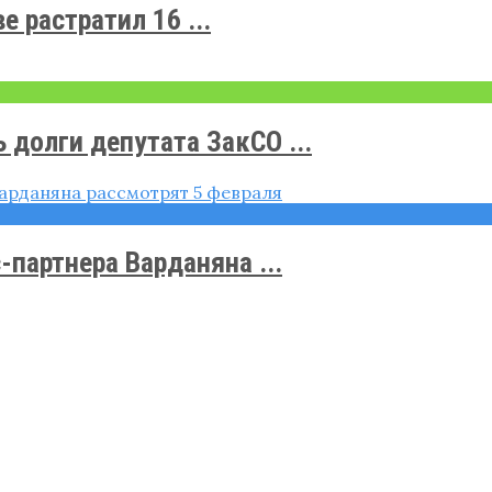
 растратил 16 ...
долги депутата ЗакСО ...
-партнера Варданяна ...