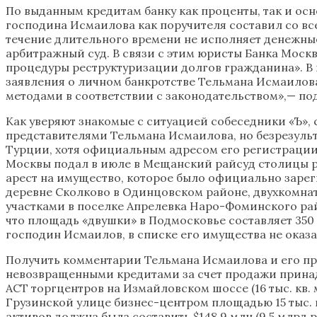
По выданным кредитам банку как проценты, так и осн
господина Исмаилова как поручителя составил со в
течение длительного времени не исполняет денежные
арбитражный суд. В связи с этим юристы Банка Мос
процедуры реструктуризации долгов гражданина». В п
заявления о личном банкротстве Тельмана Исмаилов
методами в соответствии с законодательством»,— по
Как уверяют знакомые с ситуацией собеседники «Ъ»,
представителями Тельмана Исмаилова, но безрезульт
Турции, хотя официальным адресом его регистрации 
Москвы подал в июле в Мещанский райсуд столицы ряд
арест на имущество, которое было официально зарег
деревне Сколково в Одинцовском районе, двухкомнат
участками в поселке Апрелевка Наро-Фоминского райо
что площадь «двушки» в Подмосковье составляет 350 кв
господин Исмаилов, в списке его имущества не оказа
Получить комментарии Тельмана Исмаилова и его пре
невозвращенными кредитами за счет продажи принад
АСТ торгцентров на Измайловском шоссе (16 тыс. кв. 
Грузинской улице бизнес-центром площадью 15 тыс. кв
активов должна была составить $148,9 млн (9,5 млрд