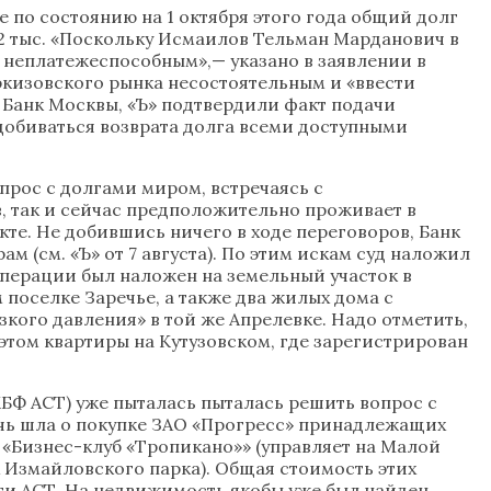
е по состоянию на 1 октября этого года общий долг
2 тыс. «Поскольку Исмаилов Тельман Марданович в
я неплатежеспособным»,— указано в заявлении в
ркизовского рынка несостоятельным и «ввести
т Банк Москвы, «Ъ» подтвердили факт подачи
добиваться возврата долга всеми доступными
прос с долгами миром, встречаясь с
в, так и сейчас предположительно проживает в
те. Не добившись ничего в ходе переговоров, Банк
(см. «Ъ» от 7 августа). По этим искам суд наложил
операции был наложен на земельный участок в
поселке Заречье, а также два жилых дома с
кого давления» в той же Апрелевке. Надо отметить,
и этом квартиры на Кутузовском, где зарегистрирован
БФ АСТ) уже пыталась пыталась решить вопрос с
чь шла о покупке ЗАО «Прогресс» принадлежащих
ОО «Бизнес-клуб «Тропикано»» (управляет на Малой
ах Измайловского парка). Общая стоимость этих
олги АСТ. На недвижимость якобы уже был найден