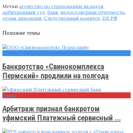
Метки:
агентство по страхованию вкладов
,
арбитражный суд
,
банк
,
недостоверная отчетность
,
отзыв лицензии
,
Следственный комитет
,
ЦБ РФ
Похожие темы
Новости
Банкротство «Свинокомплекса
Пермский» продлили на полгода
Банки
Арбитраж признал банкротом
уфимский Платежный сервисный ...