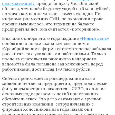
сельхозтехнику
, арендованную у Челябинской
области, чем нанёс бюджету ущерб на 5 млн рублей,
но тогда компании удалось замять скандал. По
информации местных СМИ, по окончании срока
аренды выяснилось, что техники на балансе
предприятия нет, она считается «потерянной».
В начале октября этого года издание
«Новый день»
сообщило о новом скандале, связанном с
«Уралбройлером»: фирма систематически забывала
рассчитаться с уволенными работниками. Только
после вмешательства районного надзорного
ведомства была погашена задолженность перед
работниками, достигшая 170 тысяч рублей.
Сейчас продолжается расследование дела о
мошенничестве на предприятии, предполагаемые
фигуранты которого находятся в СИЗО, а один из
основных подозреваемых погиб при странных
обстоятельствах. Это дело связывают с группой
строительных компаний, сотрудничавших с
фирмами Колесникова два года назад: они
выполнили строительные работы, но расчёта так и