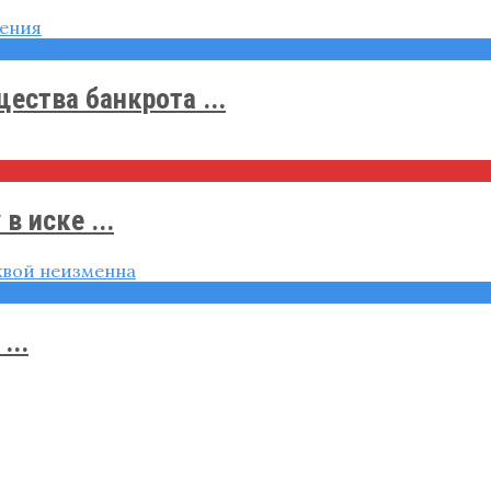
ства банкрота ...
 иске ...
...