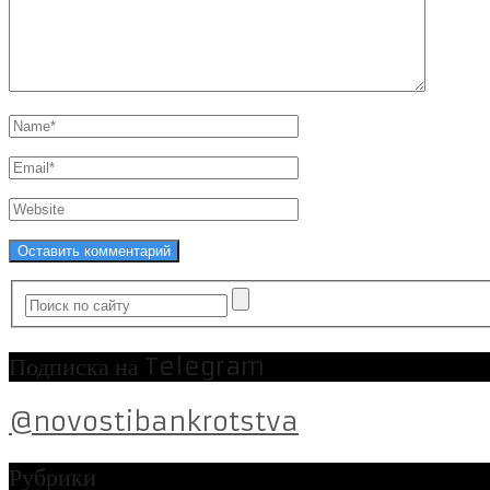
Подписка на Telegram
@novostibankrotstva
Рубрики