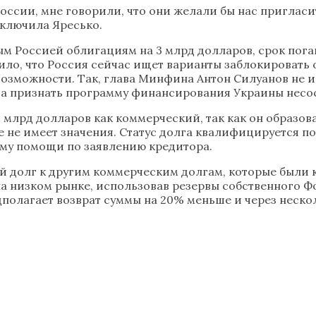
оссии, мне говорили, что они желали бы нас пригласит
заключила Яресько.
м Россией облигациям на 3 млрд долларов, срок погаш
ило, что Россия сейчас ищет варианты заблокировать
озможности. Так, глава Минфина Антон Силуанов не и
да признать программу финансирования Украины несо
3 млрд долларов как коммерческий, так как он образов
 не имеет значения. Статус долга квалифицируется п
мму помощи по заявлению кредитора.
 долг к другим коммерческим долгам, которые были 
на низком рынке, использовав резервы собственного 
едполагает возврат суммы на 20% меньше и через неск