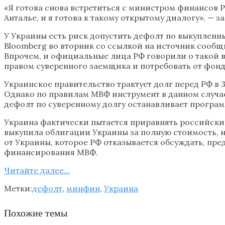
«Я готова снова встретиться с министром финансов Р
Анталье, и я готова к такому открытому диалогу», — 
У Украины есть риск допустить дефолт по выкупленны
Bloomberg во вторник со ссылкой на источник сообщ
Впрочем, и официальные лица РФ говорили о такой в
правом суверенного заемщика и потребовать от фон
Украинское правительство трактует долг перед РФ в 
Однако по правилам МВФ инструмент в данном случае
дефолт по суверенному долгу останавливает програ
Украина фактически пытается приравнять российский
выкупила облигации Украины за полную стоимость, 
от Украины, которое РФ отказывается обсуждать, пр
финансирования МВФ.
Читайте далее…
Метки:
дефолт
,
минфин
,
Украина
Похожие темы