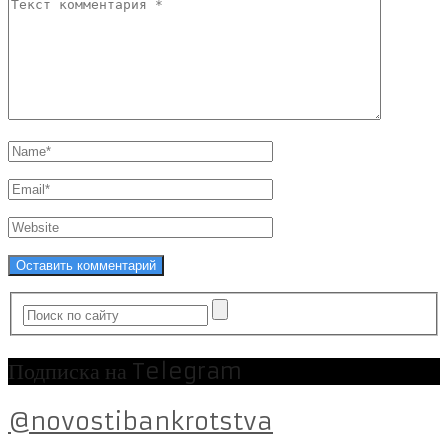
Подписка на Telegram
@novostibankrotstva