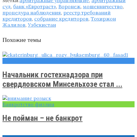
Метки:
арбитражные управляющие
,
арбитражный
суд
,
банк «Евротраст»
,
Воронеж
,
мошенничество
,
процедура наблюдения
,
реестр требований
кредиторов
,
собрание кредиторов
,
Тохиржон
Жалилов
,
Узбекистан
Похожие темы
Новости
Начальник гостехнадзора при
свердловском Минсельхозе стал ...
Банкротство физлиц
Не пойман – не банкрот