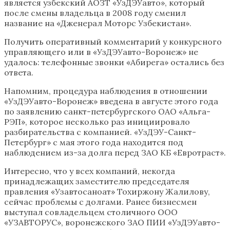
является узбекский АОЗТ «УзДЭУавто», который
после смены владельца в 2008 году сменил
название на «Дженерал Моторс Узбекистан».
Получить оперативный комментарий у конкурсного
управляющего или в «УзДЭУавто-Воронеж» не
удалось: телефонные звонки «Абирега» остались без
ответа.
Напомним, процедура наблюдения в отношении
«УзДЭУавто-Воронеж» введена в августе этого года
по заявлению санкт-петербургского ОАО «Альга-
РЭП», которое несколько раз инициировало
разбирательства с компанией. «УзДЭУ-Санкт-
Петербург» с мая этого года находится под
наблюдением из-за долга перед ЗАО КБ «Евротраст».
Интересно, что у всех компаний, некогда
принадлежащих заместителю председателя
правления «Узавтосаноат» Тохиржону Жалилову,
сейчас проблемы с долгами. Ранее бизнесмен
выступал совладельцем столичного ООО
«УЗАВТОРУС», воронежского ЗАО ПИИ «УзДЭУавто-