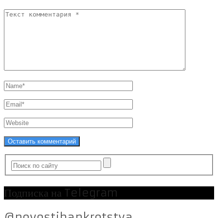
Подписка на Telegram
@novostibankrotstva