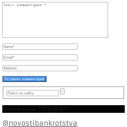
Подписка на Telegram
@novostibankrotstva