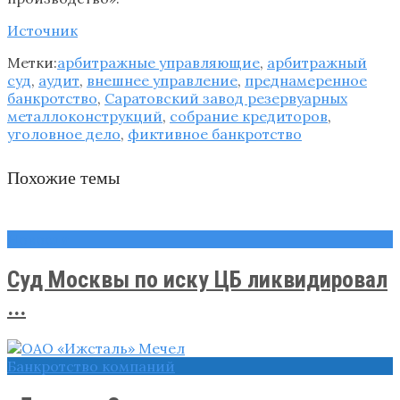
Источник
Метки:
арбитражные управляющие
,
арбитражный
суд
,
аудит
,
внешнее управление
,
преднамеренное
банкротство
,
Саратовский завод резервуарных
металлоконструкций
,
собрание кредиторов
,
уголовное дело
,
фиктивное банкротство
Похожие темы
Новости
Суд Москвы по иску ЦБ ликвидировал
...
Банкротство компаний