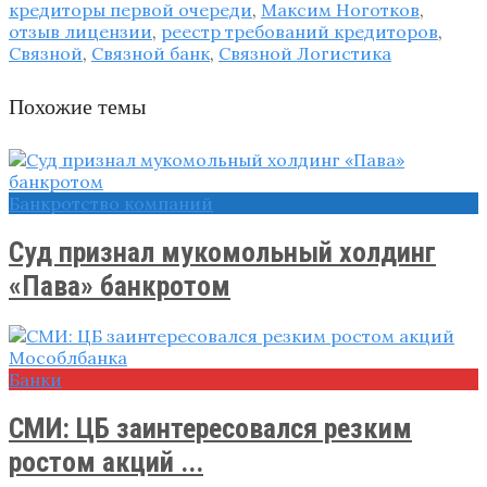
кредиторы первой очереди
,
Максим Ноготков
,
отзыв лицензии
,
реестр требований кредиторов
,
Связной
,
Связной банк
,
Связной Логистика
Похожие темы
Банкротство компаний
Суд признал мукомольный холдинг
«Пава» банкротом
Банки
СМИ: ЦБ заинтересовался резким
ростом акций ...