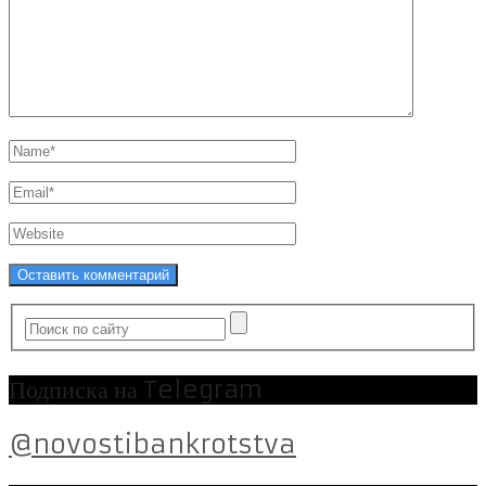
Подписка на Telegram
@novostibankrotstva