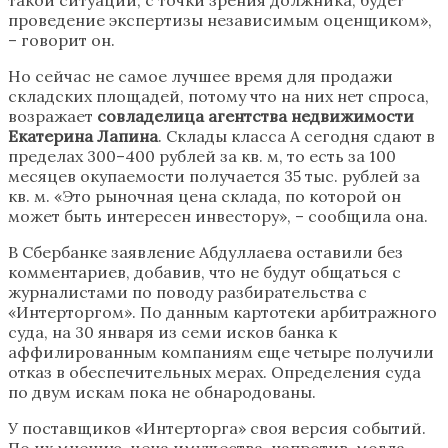
проведение экспертизы независимым оценщиком»,
– говорит он.
Но сейчас не самое лучшее время для продажи
складских площадей, потому что на них нет спроса,
возражает
совладелица агентства недвижимости
Екатерина Лапина
. Склады класса А сегодня сдают в
пределах 300–400 рублей за кв. м, то есть за 100
месяцев окупаемости получается 35 тыс. рублей за
кв. м. «Это рыночная цена склада, по которой он
может быть интересен инвестору», – сообщила она.
В Сбербанке заявление Абдуллаева оставили без
комментариев, добавив, что не будут общаться с
журналистами по поводу разбирательства с
«Интерторгом». По данным картотеки арбитражного
суда, на 30 января из семи исков банка к
аффилированным компаниям еще четыре получили
отказ в обеспечительных мерах. Определения суда
по двум искам пока не обнародованы.
У поставщиков «Интерторга» своя версия событий.
По их мнению, цена имущества, напротив, могла