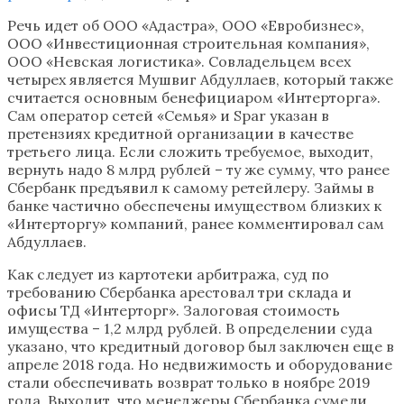
Речь идет об ООО «Адастра», ООО «Евробизнес»,
ООО «Инвестиционная строительная компания»,
ООО «Невская логистика». Совладельцем всех
четырех является Мушвиг Абдуллаев, который также
считается основным бенефициаром «Интерторга».
Сам оператор сетей «Семья» и Spar указан в
претензиях кредитной организации в качестве
третьего лица. Если сложить требуемое, выходит,
вернуть надо 8 млрд рублей – ту же сумму, что ранее
Сбербанк предъявил к самому ретейлеру. Займы в
банке частично обеспечены имуществом близких к
«Интерторгу» компаний, ранее комментировал сам
Абдуллаев.
Как следует из картотеки арбитража, суд по
требованию Сбербанка арестовал три склада и
офисы ТД «Интерторг». Залоговая стоимость
имущества – 1,2 млрд рублей. В определении суда
указано, что кредитный договор был заключен еще в
апреле 2018 года. Но недвижимость и оборудование
стали обеспечивать возврат только в ноябре 2019
года. Выходит, что менеджеры Сбербанка сумели