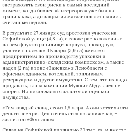
застраховать свои риски в самый последний
момент, когда бизнес «Интерторга» уже был на
грани краха, а до закрытия магазинов оставались
считанные недели.
В результате 27 января суд арестовал участок на
Софийской улице (4,8 га), а также расположенные
на нем фруктохранилище, корпуса, проходную,
участки в поселке Шушары (3,9 га) вместе с
предприятием по производству упаковки и
административно-складским комплексом, а также
надел (2 га) в зоне «Заневка» в Ленобласти с
офисным зданием, котельной, топливным
резервуаром и другое имущество. С тем, что их надо
продавать, глава компании Мушвиг Абдуллаев не
спорит. Но не согласен с залоговой оценкой
имущества.
«Там каждый склад стоит 1,5 млрд. А они хотят за эти
деньги все три. Цена очень сильно занижена», –
заявил он «Фонтанке».
Склад на Софийской площадью 20 тыс. кв. м вместе