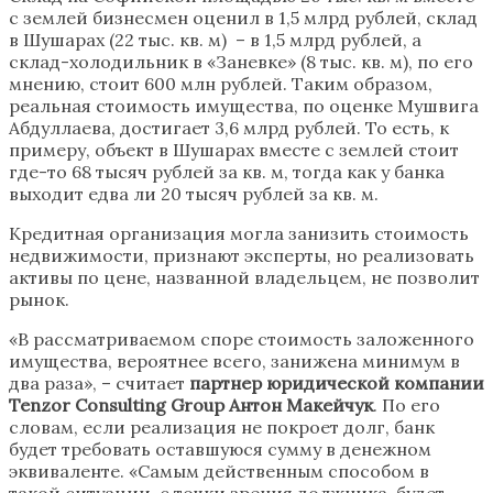
с землей бизнесмен оценил в 1,5 млрд рублей, склад
в Шушарах (22 тыс. кв. м) – в 1,5 млрд рублей, а
склад-холодильник в «Заневке» (8 тыс. кв. м), по его
мнению, стоит 600 млн рублей. Таким образом,
реальная стоимость имущества, по оценке Мушвига
Абдуллаева, достигает 3,6 млрд рублей. То есть, к
примеру, объект в Шушарах вместе с землей стоит
где-то 68 тысяч рублей за кв. м, тогда как у банка
выходит едва ли 20 тысяч рублей за кв. м.
Кредитная организация могла занизить стоимость
недвижимости, признают эксперты, но реализовать
активы по цене, названной владельцем, не позволит
рынок.
«В рассматриваемом споре стоимость заложенного
имущества, вероятнее всего, занижена минимум в
два раза», – считает
партнер юридической компании
Tenzor Consulting Group Антон Макейчук
. По его
словам, если реализация не покроет долг, банк
будет требовать оставшуюся сумму в денежном
эквиваленте. «Самым действенным способом в
такой ситуации, с точки зрения должника, будет