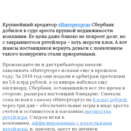
Крупнейший кредитор
«Интерторга»
Сбербанк
добился в суде ареста крупной недвижимости
компании. Ее цена даже близко не покроет долг, но
с закрывшегося ретейлера – хоть шерсти клок. А вот
шансы поставщиков вернуть деньги с появлением
такого конкурента стали призрачными.
Производители и дистрибьюторы начали
заваливать «Интерторг» исками еще в прошлом
году. За 2019 год они подали в арбитраж претензии
на 5,8 млрд рублей, а за январь набежал еще
миллиард. Сбербанк, остававшийся все это время в
стороне, разыграл настоящий блицкриг. Сначала
семь исков к самому «Интерторгу» на
8 млрд рублей
,
через три дня – обеспечительные меры в виде ареста
счетов и оставшегося в магазинах
имущества
ретейлера
. Следом иски к
компаниям,
аффилированным с владельцами
ретейлера
, и, наконец, арест их активов.