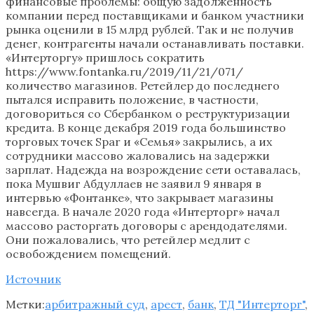
финансовые проблемы: общую задолженность
компании перед поставщиками и банком участники
рынка оценили в 15 млрд рублей. Так и не получив
денег, контрагенты начали останавливать поставки.
«Интерторгу» пришлось сократить
https://www.fontanka.ru/2019/11/21/071/
количество магазинов. Ретейлер до последнего
пытался исправить положение, в частности,
договориться со Сбербанком о реструктуризации
кредита. В конце декабря 2019 года большинство
торговых точек Spar и «Семья» закрылись, а их
сотрудники массово жаловались на задержки
зарплат. Надежда на возрождение сети оставалась,
пока Мушвиг Абдуллаев не заявил 9 января в
интервью «Фонтанке», что закрывает магазины
навсегда. В начале 2020 года «Интерторг» начал
массово расторгать договоры с арендодателями.
Они пожаловались, что ретейлер медлит с
освобождением помещений.
Источник
Метки:
арбитражный суд
,
арест
,
банк
,
ТД "Интерторг"
,