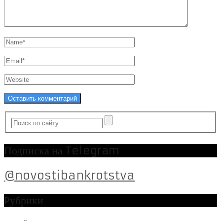
Подписка на Telegram
@novostibankrotstva
Рубрики