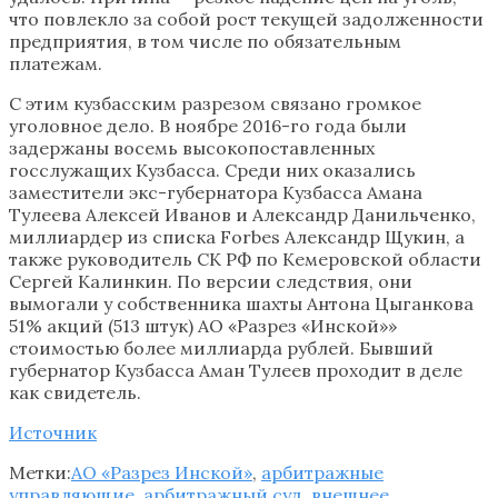
что повлекло за собой рост текущей задолженности
предприятия, в том числе по обязательным
платежам.
С этим кузбасским разрезом связано громкое
уголовное дело. В ноябре 2016-го года были
задержаны восемь высокопоставленных
госслужащих Кузбасса. Среди них оказались
заместители экс-губернатора Кузбасса Амана
Тулеева Алексей Иванов и Александр Данильченко,
миллиардер из списка Forbes Александр Щукин, а
также руководитель СК РФ по Кемеровской области
Сергей Калинкин. По версии следствия, они
вымогали у собственника шахты Антона Цыганкова
51% акций (513 штук) АО «Разрез «Инской»»
стоимостью более миллиарда рублей. Бывший
губернатор Кузбасса Аман Тулеев проходит в деле
как свидетель.
Источник
Метки:
АО «Разрез Инской»
,
арбитражные
управляющие
,
арбитражный суд
,
внешнее