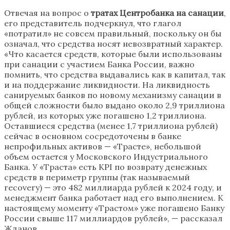
Отвечая на вопрос о
тратах Центробанка на санации
,
его представитель подчеркнул, что глагол
«потратил» не совсем правильный, поскольку он бы
означал, что средства носят невозвратный характер.
«Что касается средств, которые были использованы
при санации с участием Банка России, важно
помнить, что средства выдавались как в капитал, так
и на поддержание ликвидности. На ликвидность
санируемых банков по новому механизму санации в
общей сложности было выдано около 2,9 триллиона
рублей, из которых уже погашено 1,2 триллиона.
Оставшиеся средства (менее 1,7 триллиона рублей)
сейчас в основном сосредоточены в банке
непрофильных активов — «Трасте», небольшой
объем остается у Московского Индустриального
Банка. У «Траста» есть KPI по возврату денежных
средств в периметр группы (так называемый
recovery) — это 482 миллиарда рублей к 2024 году, и
менеджмент банка работает над его выполнением. К
настоящему моменту «Трастом» уже погашено Банку
России свыше 117 миллиардов рублей», — рассказал
Жданов.