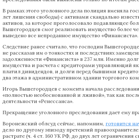
В рамках этого уголовного дела полиция вменяла гос
лет лишения свободы) с активами скандально извест
активов, за которое проголосовало подавляющее бол
Вышегородцев смог реализовать имущество более чем
выведено все непроданное имущество «Финансиста»
Следствие ранее считало, что господин Вышегородц
не рассказав им о тонкостях и последствиях замещен
задолженности «Финансиста» в 237 млн. Именно долг
имущества и расчета с кредиторами управляющий яко
платил дивидендов, и долги перед бывшими кредито
два этажа в административном здании торгового ком
Игорь Вышегородцев с момента начала расследования 
«полностью необоснованной и лживой», так как пос
деятельности «Ренессанса».
Прекращение уголовного преследования дает ему пр
Воронежский облсуд сейчас, напомним,
готовится на
дело по другому эпизоду претензий правоохранителе
растрате (ч. 4 ст. 160 УК РФ, до двух лет ограничен