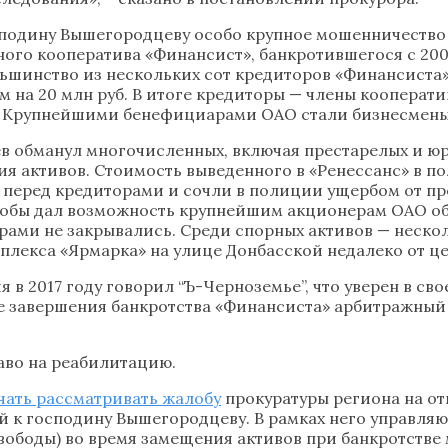
подину Вышегородцеву особо крупное мошенничество (ч
ного кооператива «Финансист», банкротившегося с 20
ьшинство из нескольких сот кредиторов «Финансиста»
 на 20 млн руб. В итоге кредиторы — члены кооперати
. Крупнейшими бенефициарами ОАО стали бизнесмены
ев обманул многочисленных, включая престарелых и 
ия активов. Стоимость выведенного в «Ренессанс» в п
 перед кредиторами и сочли в полиции ущербом от пре
бы дал возможность крупнейшим акционерам ОАО обман
рами не закрывались. Среди спорных активов — неско
плекса «Ярмарка» на улице Донбасской недалеко от ц
в 2017 году говорил “Ъ-Черноземье”, что уверен в с
ле завершения банкротства «Финансиста» арбитражны
аво на реабилитацию.
чать рассматривать жалобу
прокуратуры региона на от
й к господину Вышегородцеву. В рамках него управля
ия свободы) во время замещения активов при банкротст