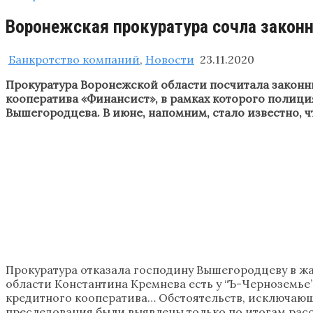
Воронежская прокуратура сочла законн
Банкротство компаний
,
Новости
23.11.2020
Прокуратура Воронежской области посчитала законны
кооператива «Финансист», в рамках которого полиц
Вышегородцева. В июне, напомним, стало известно, 
Прокуратура отказала господину Вышегородцеву в ж
области Константина Кремнева есть у “Ъ-Черноземь
кредитного кооператива… Обстоятельств, исключающ
преследования были выявлены только по итогам расс