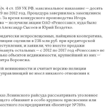
. 4 ст. 159 УК РФ, максимальное наказание — десять
09 по 2012 год. Процедура завершилась замещением
. За время конкурсного производства Игорь
ва — получили акции ОАО «Ренессанс», куда было
 Александр Сысоев и Юрий Бездетко.
юридически непросвещенных, пайщиков кооператива,
олиции оценили в 238 млн руб. при кредиторской
ступления, и заявили, что вместо продажи
уть остальных — с 2012 по 2017 год «Ренессанс» не
лько объектов недвижимости, крупнейший из них —
ентра Воронежа.
воей невиновности и считает версию полиции
й управляющий не имел никакого отношения к
каз Ленинского райсуда рассматривать уголовное
ющего обвиняют в особо крупном присвоении или
ве местного госпредприятия «Военторг №769».