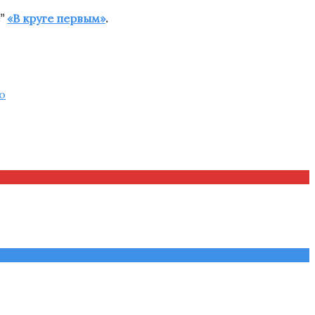
е”
«В круге первым»
.
о