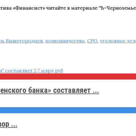
атива «Финансист» читайте в материале “Ъ-Черноземь
рь Вышегородцев
,
мошенничество
,
СРО
,
уголовное дел
ского банка» составляет ...
р ...