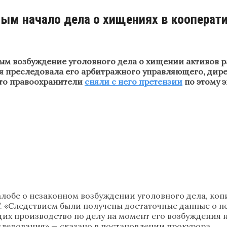
ым начало дела о хищениях в кооперат
м возбуждение уголовного дела о хищении активов р
ия преследовала его арбитражного управляющего, дир
что правоохранители
сняли с него претензии
по этому 
алобе о незаконном возбуждении уголовного дела, ко
е”. «Следствием были получены достаточные данные о
их производство по делу на момент его возбуждения
ледования»,— сказано в постановлении прокурора.