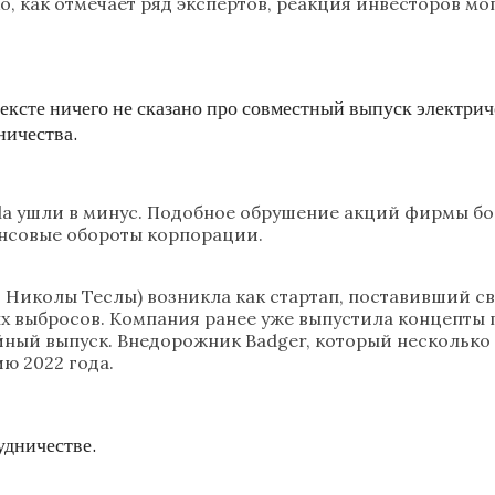
о, как отмечает ряд экспертов, реакция инвесторов м
тексте ничего не сказано про совместный выпуск электри
ничества.
la ушли в минус. Подобное обрушение акций фирмы бол
нсовые обороты корпорации.
ть Николы Теслы) возникла как стартап, поставивший 
ых выбросов. Компания ранее уже выпустила концепты
йный выпуск. Внедорожник Badger, который несколько
ю 2022 года.
удничестве.