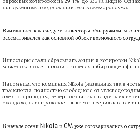
биржевых котировок на 29,4%, до $35 за акцию. Однак
погружением в содержание текста меморандума.
Вчитавшись как следует, инвесторы обнаружили, что в 
рассматривался как основной объект возможного сотруд
Инвесторы стали сбрасывать акции и котировки Niko
может оказаться палкой в колесах набирающей фина
Напомним, что компания Nikola (названная так в чес
транспорта, полностью свободного от углеводородн
электроприводом, теперь осталось наладить их сери
скандала, планировалось вывести в серию к окончани
В начале осени Nikola и GM уже договаривались о сотр