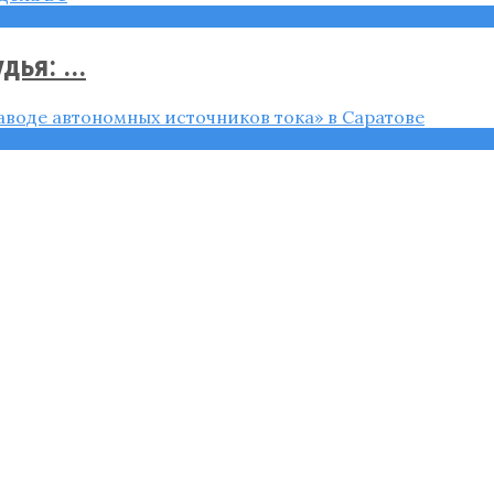
ья: ...