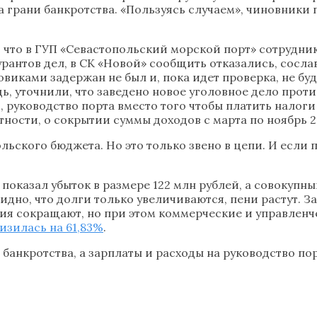
а грани банкротства. «Пользуясь случаем», чиновники
о, что в ГУП «Севастопольский морской порт» сотрудн
рантов дел, в СК «Новой» сообщить отказались, сосла
виками задержан не был и, пока идет проверка, не бу
ь, уточнили, что заведено новое уголовное дело прот
, руководство порта вместо того чтобы платить налоги
стности, о сокрытии суммы доходов с марта по ноябрь 
ьского бюджета. Но это только звено в цепи. И если 
 показал убыток в размере 122 млн рублей, а совокупны
видно, что долги только увеличиваются, пени растут. 
ия сокращают, но при этом коммерческие и управленч
изилась на 61,83%
.
и банкротства, а зарплаты и расходы на руководство п