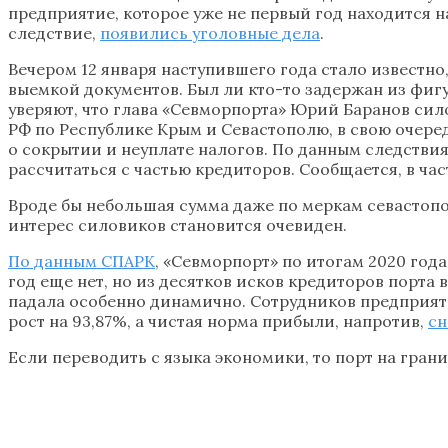
предприятие, которое уже не первый год находится н
следствие,
появились уголовные дела
.
Вечером 12 января наступившего года стало известн
выемкой документов. Был ли кто-то задержан из фигу
уверяют, что глава «Севморпорта» Юрий Баранов сило
РФ по Республике Крым и Севастополю, в свою очеред
о сокрытии и неуплате налогов. По данным следствия
рассчитаться с частью кредиторов. Сообщается, в ча
Вроде бы небольшая сумма даже по меркам севастопол
интерес силовиков становится очевиден.
По данным СПАРК
, «Севморпорт» по итогам 2020 года
год еще нет, но из десятков исков кредиторов порта 
падала особенно динамично. Сотрудников предприят
рост на 93,87%, а чистая норма прибыли, напротив,
сн
Если переводить с языка экономики, то порт на гран