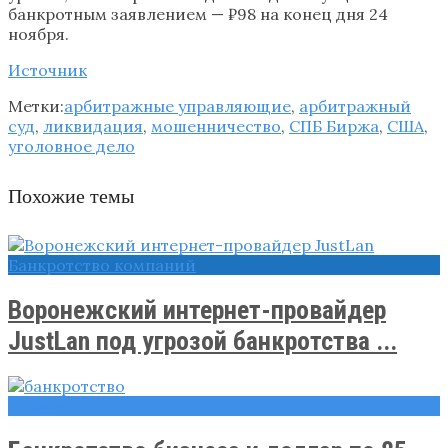
банкротным заявлением — ₽98 на конец дня 24
ноября.
Источник
Метки:
арбитражные управляющие
,
арбитражный
суд
,
ликвидация
,
мошенничество
,
СПБ Биржа
,
США
,
уголовное дело
Похожие темы
Банкротство компаний
Воронежский интернет-провайдер
JustLan под угрозой банкротства ...
Новости