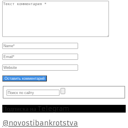
Подписка на Telegram
@novostibankrotstva