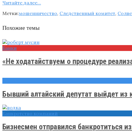
Читайте далee…
Метки:
мошенничество
,
Следственный комитет
,
Солве
Похожие темы
Банки
«Не ходатайствуем о процедуре реализац
Новости
Бывший алтайский депутат выйдет из к
Банкротство компаний
Бизнесмен отправился банкротиться из 