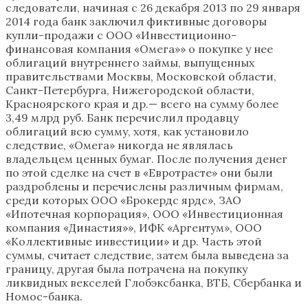
следователи, начиная с 26 декабря 2013 по 29 января
2014 года банк заключил фиктивные договоры
купли-продажи с ООО «Инвестиционно-
финансовая компания «Омега»» о покупке у нее
облигаций внутреннего займы, выпущенных
правительствами Москвы, Московской области,
Санкт-Петербурга, Нижегородской области,
Красноярского края и др.— всего на сумму более
3,49 млрд руб. Банк перечислил продавцу
облигаций всю сумму, хотя, как установило
следствие, «Омега» никогда не являлась
владельцем ценных бумаг. После получения денег
по этой сделке на счет в «Евротрасте» они были
раздроблены и перечислены различным фирмам,
среди которых ООО «Брокердс ярдс», ЗАО
«Ипотечная корпорация», ООО «Инвестиционная
компания «Династия»», ИФК «Аргентум», ООО
«Коллективные инвестиции» и др. Часть этой
суммы, считает следствие, затем была выведена за
границу, другая была потрачена на покупку
ликвидных векселей Глобэксбанка, ВТБ, Сбербанка и
Номос-банка.