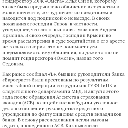
гендиректор ИФК «Омега» Илья Сизов, которому
также было предъявлено обвинение в соучастии в
мошенничестве, сотрудничает со следствием и
находится под подпиской о невыезде. В своих
показаниях господин Сизов, в частности,
утверждает, что лишь выполнял указания Андрея
Крысина. В свою очередь, господин Крысин во
время рассмотрения в суде ходатайства о его аресте
не только говорил, что не понимает сути
предъявляемого ему обвинения, но даже точно не
помнит гендиректора «Омеги», назвав того
Седовым.
Как ранее сообщал «Ъ», бывшие руководители банка
«Евротраст» были арестованы по результатам
масштабной операции сотрудников ГУБЭПиПК и
следственного департамента МВД. В августе этого
года после обращения Агентства страхования
вкладов (АСВ) полицейские возбудили уголовное
дело в отношении руководства кредитного
учреждения по факту хищения средств вкладчиков
банка. В основу расследования легли выводы
аудита, проведенного АСВ. Как выяснили