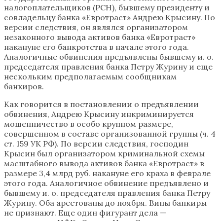
налогоплательщиков (РСН), бывшему президенту и
совладельцу банка «Евротраст» Андрею Крысину. По
версии следствия, он являлся организатором
незаконного вывода активов банка «Евротраст»
накануне его банкротства в начале этого года.
Аналогичные обвинения предъявлены бывшему и. о.
председателя правления банка Петру Журину и еще
нескольким предполагаемым сообщникам
банкиров.
Как говорится в постановлении о предъявлении
обвинения, Андрею Крысину инкриминируется
мошенничество в особо крупном размере,
совершенном в составе организованной группы (ч. 4
ст. 159 УК РФ). По версии следствия, господин
Крысин был организатором криминальной схемы
масштабного вывода активов банка «Евротраст» в
размере 3,4 млрд руб. накануне его краха в феврале
этого года. Аналогичное обвинение предъявлено и
бывшему и. о. председателя правления банка Петру
Журину. Оба арестованы до ноября. Вины банкиры
не признают. Еще один фигурант дела —