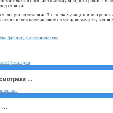
риниматель был объявлен в международный розыск. В но
-под стражи.
рест на принадлежащие Полонскому акции иностранных
печения исков потерпевших по уголовному делу о хищ
ство физлиц
,
мошенничество
мотрели ...
...