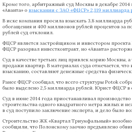
Кроме того, арбитражный суд Москвы в декабре 2014
«Аванта» о
взыскании с ЗАО «ФЦСР» 2,119 миллиарда 
В иске компания просила взыскать 3,8 миллиарда рубл
обогащения и 400 миллионов рублей процентов за п
рублей суд отклонил.
ФЦСР является застройщиком и инвестором проекта Ж
ФЦСР разорвал инвестконтракт, но «Аванта» расторж
Суд в качестве третьих лиц привлек мэрию Москвы, 
продажи квартир. В материалах суда отмечается, что
взысканию, составляют денежные средства физическ
Ранее ФЦСР сообщал, что всего структуры Potok собр
было выделено 2,5 миллиарда рублей. Юрист ФЦСР в с
Суд в июне 2014 года приостанавливал производство
строительства одного квадратного метра жилых и не
в суд поступило заключение эксперта, и дело было в
Строительство ЖК «Квартал Триумфальный» возобновил
сообщили, что Полонскому заочно предъявлено обви