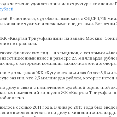
 года частично удовлетворил иск структуры компании 
рублей
.
ей. В частности, суд обязал взыскать с ФЦСР 1,719 ми
ользование чужими денежными средствами. Встречный 
К «Квартал Триумфальный» на западе Москвы. Соинве
ение не признала.
а также физических лиц — дольщиков, с которыми «Ав
 инвестиционный взнос в размере 2,5 миллиарда рубле
их лиц, с которыми компания заключила эти договоры
али с дольщиков ЖК «Кутузовская миля» более 5,6 мил
уде заявил, что 2,5 миллиарда рублей, которые истец
 по делу в связи с назначением судебной оценочной 
жилых помещений корпусов ЖК «Квартал Триумфальный»
озобновлено.
ось осенью 2011 года. В январе 2013 года был введен
нение в мошенничестве по делу о хищении миллиардо