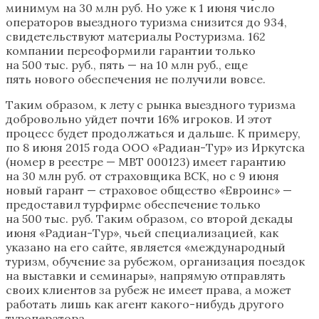
минимум на 30 млн руб. Но уже к 1 июня число
операторов выездного туризма снизится до 934,
свидетельствуют материалы Ростуризма. 162
компании переоформили гарантии только
на 500 тыс. руб., пять — на 10 млн руб., еще
пять нового обеспечения не получили вовсе.
Таким образом, к лету с рынка выездного туризма
добровольно уйдет почти 16% игроков. И этот
процесс будет продолжаться и дальше. К примеру,
по 8 июня 2015 года ООО «Радиан-Тур» из Иркутска
(номер в реестре — МВТ 000123) имеет гарантию
на 30 млн руб. от страховщика ВСК, но с 9 июня
новый гарант — страховое общество «Евроинс» —
предоставил турфирме обеспечение только
на 500 тыс. руб. Таким образом, со второй декады
июня «Радиан-Тур», чьей специализацией, как
указано на его сайте, является «международный
туризм, обучение за р​убежом, организация поездок
на выставки и семинары», напрямую отправлять
своих клиентов за рубеж не имеет права, а может
работать лишь как агент какого-нибудь другого
туроператора.