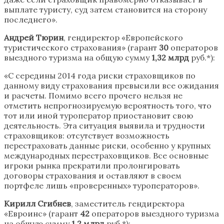
выплате туристу, суд затем становится на сторону
последнего».
Андрей Тюрин
, гендиректор «Европейского
туристического страхования» (гарант
30
операторов
выездного туризма на общую сумму
1,32 млрд
руб.*):
«С середины 2014 года риски страховщиков по
данному виду страхования превысили все ожидания
и расчеты. Помимо всего прочего нельзя не
отметить непрогнозируемую вероятность того, что
тот или иной туроператор приостановит свою
деятельность. Эта ситуация выявила и трудности
страховщиков: отсутствует возможность
перестраховать данные риски, особенно у крупных
международных перестраховщиков. Все основные
игроки рынка прекратили пролонгировать
договоры страхования и оставляют в своем
портфеле лишь «проверенных» туроператоров».
Кирилл Сгибнев
, заместитель гендиректора
«Евроинс» (гарант
42
операторов выездного туризма
на общую сумму
1,2 млрд
руб.*):