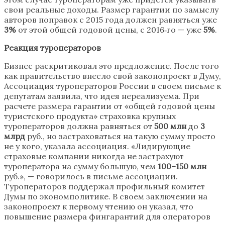
свои реальные доходы. Размер гарантии по замыслу
авторов поправок с 2015 года должен равняться уже
3%
от этой общей годовой цены, с 2016‑го — уже
5%
.
Реакция туроператоров
Бизнес раскритиковал это предложение. После того
как правительство внесло свой законопроект в Думу,
Ассоциация туроператоров России в своем письме к
депутатам заявила, что идея нереализуема. При
расчете размера гарантии от «общей годовой цены
туристского продукта» страховка крупных
туроператоров должна равняться от
500 млн
до
3
млрд
руб., но застраховаться на такую сумму просто
не у кого, указала ассоциация. «Лидирующие
страховые компании никогда не застрахуют
туроператора на сумму большую, чем
100–150 млн
руб.», — говорилось в письме ассоциации.
Туроператоров поддержал профильный комитет
Думы по экономполитике. В своем заключении на
законопроект к первому чтению он указал, что
повышение размера фингарантий для операторов