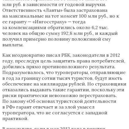
млн руб. в зависимости от годовой выручки.
Ответственность «Ланты» была застрахована
на максимальные на тот момент 100 млн руб., но к
ее гаранту — «Ингосстраху» — тогда
за компенсациями обратились около 6,2 тыс.
человек на общую сумму 192,8 млн руб., и каждый
получил примерно половину положенной ему
выплаты.
Как неоднократно писал РБК, законодатели в 2012
году, преследуя цель защитить права потребителей,
добились прямо противоположного результата.
Подразумевалось, что туроператоры, отправляющие
в год за границу сотни тысяч туристов, будут иметь
обеспечение на миллиарды рублей. Но страховщики
отказались выдавать такие гарантии, поскольку эти
риски практически невозможно перестраховать.
По закону «Об основах туристской деятельности
в РФ» гарант отвечает и за злой умысел
туроператора, что не согласуется с западной
практикой.
В результате, если в мае 2012 года в реестре