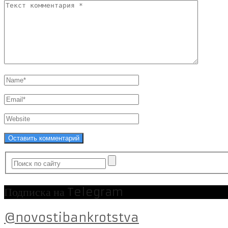
Подписка на Telegram
@novostibankrotstva