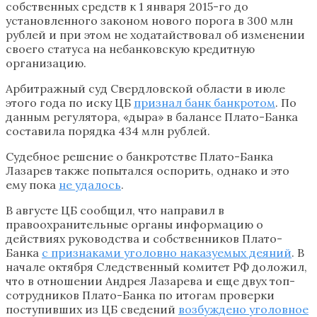
собственных средств к 1 января 2015-го до
установленного законом нового порога в 300 млн
рублей и при этом не ходатайствовал об изменении
своего статуса на небанковскую кредитную
организацию.
Арбитражный суд Свердловской области в июле
этого года по иску ЦБ
признал банк банкротом
. По
данным регулятора, «дыра» в балансе Плато-Банка
составила порядка 434 млн рублей.
Судебное решение о банкротстве Плато-Банка
Лазарев также попытался оспорить, однако и это
ему пока
не удалось
.
В августе ЦБ сообщил, что направил в
правоохранительные органы информацию о
действиях руководства и собственников Плато-
Банка
с признаками уголовно наказуемых деяний
. В
начале октября Следственный комитет РФ доложил,
что в отношении Андрея Лазарева и еще двух топ-
сотрудников Плато-Банка по итогам проверки
поступивших из ЦБ сведений
возбуждено уголовное