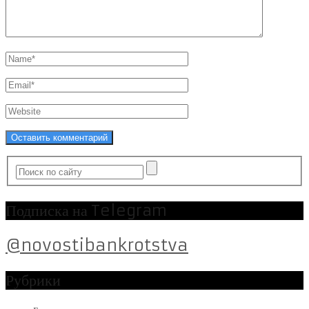
Подписка на Telegram
@novostibankrotstva
Рубрики